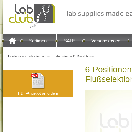
Sortiment
SALE
Versandkosten
6-Positionen manifoldmontiertes Flußselektions-...
Ihre Position:
6-Positionen
Flußselektio
PDF-Angebot anfordern