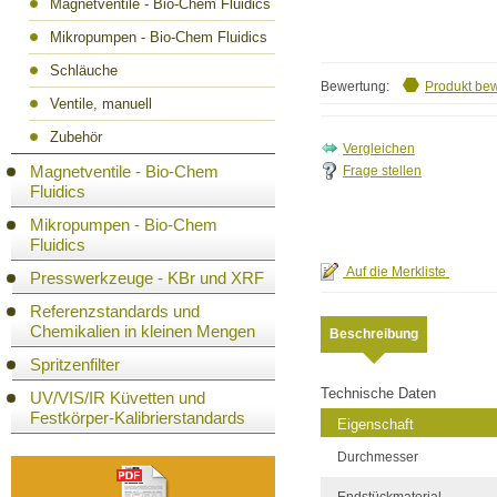
Magnetventile - Bio-Chem Fluidics
Mikropumpen - Bio-Chem Fluidics
Schläuche
Bewertung:
Produkt be
Ventile, manuell
Zubehör
Magnetventile - Bio-Chem
Frage stellen
Fluidics
Mikropumpen - Bio-Chem
Fluidics
Presswerkzeuge - KBr und XRF
Referenzstandards und
Chemikalien in kleinen Mengen
Beschreibung
Spritzenfilter
Technische Daten
UV/VIS/IR Küvetten und
Festkörper-Kalibrierstandards
Eigenschaft
Durchmesser
Endstückmaterial