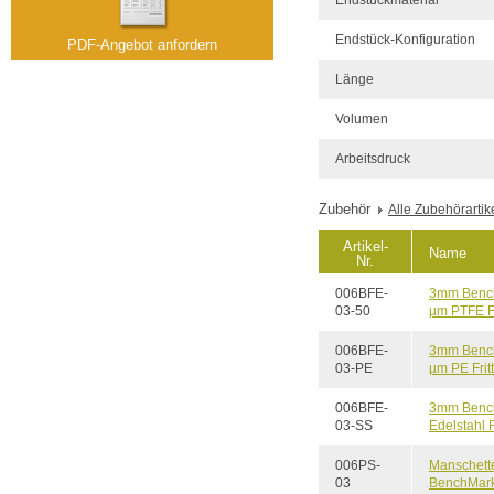
Endstück-Konfiguration
PDF-Angebot anfordern
Länge
Volumen
Arbeitsdruck
Zubehör
Alle Zubehörartik
Artikel-
Name
Nr.
006BFE-
3mm Bench
03-50
µm PTFE Fr
006BFE-
3mm Bench
03-PE
µm PE Fritt
006BFE-
3mm Bench
03-SS
Edelstahl F
006PS-
Manschett
03
BenchMark