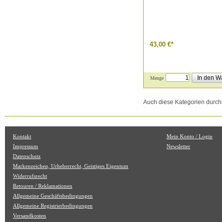
43,00 €
*
In den W
Menge
Auch diese Kategorien durc
Kontakt
Mein Konto / Login
Impressum
Newsletter
Datenschutz
Markenzeichen, Urheberrecht, Geistiges Eigentum
Widerrufsrecht
Retouren / Reklamationen
Allgemeine Geschäftsbedingungen
Allgemeine Registrierbedingungen
Versandkosten