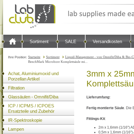
Sortiment
SALE
Versandkosten
Startseite
Sortiment
Liquid-Management - von Omnifit/Diba & Bio-C
Ihre Position:
BenchMark Microbore Komplettsäule mi...
3mm x 25mm
Achat, Aluminiumoxid und
Porzellan Artikel
Komplettsäu
Filtration
Glassäulen - Omnifit/Diba
Lieferumfang:
ICP / ICPMS / ICPOES
Fertig montierte Säule
. Die 
Ersatzteile und Zubehör
Fittings-Kit
:
IR-Spektroskopie
2m x 1,6mm (1/16") A
Lampen
0,5m x 1,6mm (1/16")