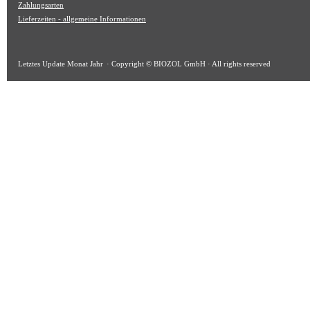
Zahlungsarten
Lieferzeiten - allgemeine Informationen
Letztes Update
Monat Jahr
· Copyright © BIOZOL GmbH · All rights reserved