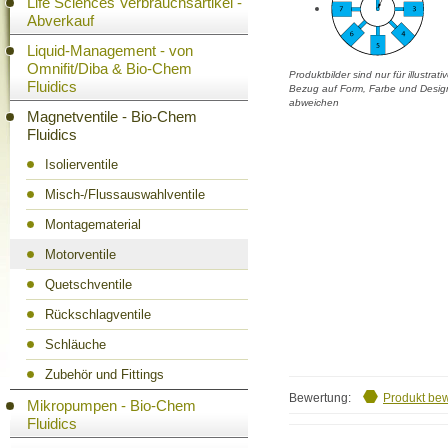
Life Sciences Verbrauchsartikel -
Abverkauf
Liquid-Management - von
Omnifit/Diba & Bio-Chem
Produktbilder sind nur für illustra
Fluidics
Bezug auf Form, Farbe und Design
abweichen
Magnetventile - Bio-Chem
Fluidics
Isolierventile
Misch-/Flussauswahlventile
Montagematerial
Motorventile
Quetschventile
Rückschlagventile
Schläuche
Zubehör und Fittings
Bewertung:
Produkt be
Mikropumpen - Bio-Chem
Fluidics