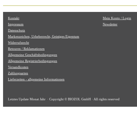
Kontakt
Mein Konto / Login
Impressum
Newsletter
Datenschutz
Markenzeichen, Urheberrecht, Geistiges Eigentum
Widerrufsrecht
Retouren / Reklamationen
Allgemeine Geschäftsbedingungen
Allgemeine Registrierbedingungen
Versandkosten
Zahlungsarten
Lieferzeiten - allgemeine Informationen
Letztes Update
Monat Jahr
· Copyright © BIOZOL GmbH · All rights reserved