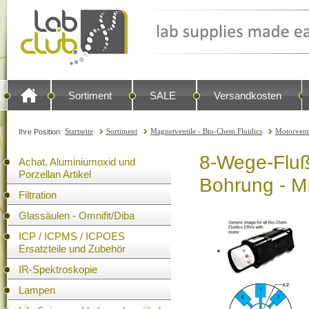
Sortiment
SALE
Versandkosten
Startseite
Sortiment
Magnetventile - Bio-Chem Fluidics
Motorvent
Ihre Position:
8-Wege-Fluß
Achat, Aluminiumoxid und
Porzellan Artikel
Bohrung - M
Filtration
Glassäulen - Omnifit/Diba
ICP / ICPMS / ICPOES
Ersatzteile und Zubehör
IR-Spektroskopie
Lampen