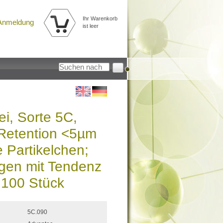
Ihr Warenkorb
Anmeldung
ist leer
ei, Sorte 5C,
Retention <5µm
e Partikelchen;
ngen mit Tendenz
à 100 Stück
5C.090