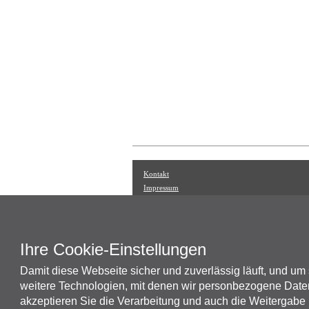
Kontakt
Impressum
Datenschutz
Markenzeichen, Urheberrecht, Geistiges Eigentum
Widerrufsrecht
Retouren / Reklamationen
Ihre Cookie-Einstellungen
Allgemeine Geschäftsbedingungen
Damit diese Webseite sicher und zuverlässig läuft, und um
Allgemeine Registrierbedingungen
weitere Technologien, mit denen wir personbezogene Daten
Versandkosten
Zahlungsarten
akzeptieren Sie die Verarbeitung und auch die Weitergabe I