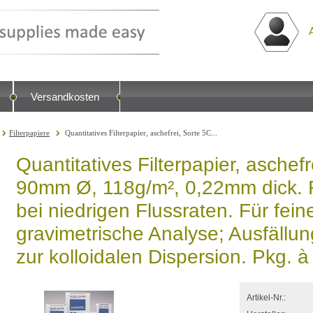
Versandkosten
Filterpapiere
Quantitatives Filterpapier, aschefrei, Sorte 5C...
Quantitatives Filterpapier, aschefr
90mm Ø, 118g/m², 0,22mm dick. 
bei niedrigen Flussraten. Für fein
gravimetrische Analyse; Ausfällu
zur kolloidalen Dispersion. Pkg. 
Artikel-Nr.: