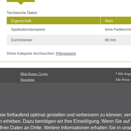
Technische Daten
Eigenschaft
Wert
Applikationsbeispiele
feine Partikelc
Durchmesser
90 mm
Diese Kategorie durchsuchen:
Filterpapiere
Mein Konto / Login
* Alle Ang
Newsletter
Alle Preise
Mehrwertst
BIOZOL Di
Oehleckerr
22419 Ham
 sie fortlaufend optimal gestalten und verbessern zu können, v
 erheben. Dazu benötigen wir Ihre Einwilligung. Wenn Sie auf 
Fon: (089
Fax: (089
hrer Daten an Dritte. Weitere Informationen erhalten Sie in uns