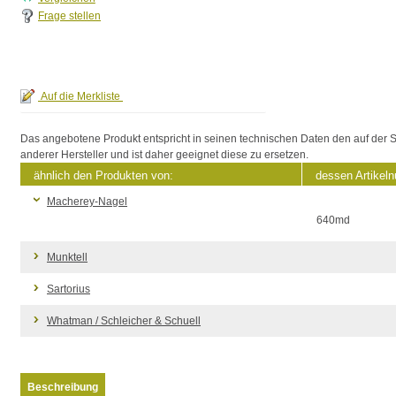
Frage stellen
Das angebotene Produkt entspricht in seinen technischen Daten den auf der S
anderer Hersteller und ist daher geeignet diese zu ersetzen.
ähnlich den Produkten von:
dessen Artikel
Macherey-Nagel
640md
Munktell
Sartorius
Whatman / Schleicher & Schuell
Beschreibung