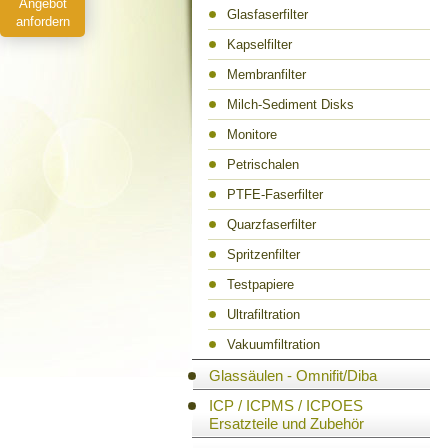
Angebot
Glasfaserfilter
anfordern
Kapselfilter
Membranfilter
Milch-Sediment Disks
Monitore
Petrischalen
PTFE-Faserfilter
Quarzfaserfilter
Spritzenfilter
Testpapiere
Ultrafiltration
Vakuumfiltration
Glassäulen - Omnifit/Diba
ICP / ICPMS / ICPOES
Ersatzteile und Zubehör