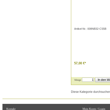
Artikel-Nr.: 008NB32-CS5B
57,00 €
*
In den W
Menge
Diese Kategorie durchsuche
Kontakt
Mein Konto / Login