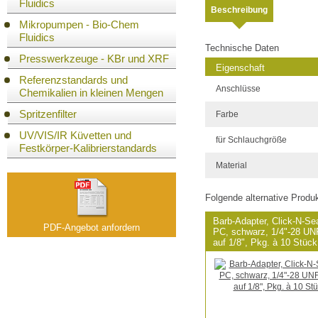
Fluidics
Beschreibung
Mikropumpen - Bio-Chem
Fluidics
Technische Daten
Presswerkzeuge - KBr und XRF
Eigenschaft
Referenzstandards und
Anschlüsse
Chemikalien in kleinen Mengen
Spritzenfilter
Farbe
UV/VIS/IR Küvetten und
für Schlauchgröße
Festkörper-Kalibrierstandards
Material
Folgende alternative Produk
Barb-Adapter, Click-N-Se
PDF-Angebot anfordern
PC, schwarz, 1/4"-28 UN
auf 1/8", Pkg. à 10 Stück