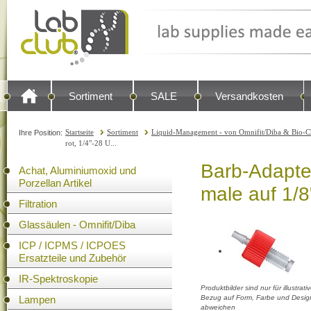
Sortiment
SALE
Versandkosten
Startseite
Sortiment
Liquid-Management - von Omnifit/Diba & Bio-C
Ihre Position:
rot, 1/4"-28 U...
Barb-Adapter
Achat, Aluminiumoxid und
Porzellan Artikel
male auf 1/8
Filtration
Glassäulen - Omnifit/Diba
ICP / ICPMS / ICPOES
Ersatzteile und Zubehör
IR-Spektroskopie
Produktbilder sind nur für illustra
Lampen
Bezug auf Form, Farbe und Design
abweichen