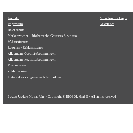
Kontakt
Mein Konto / Login
Impressum
Newsletter
Datenschutz
Markenzeichen, Urheberrecht, Geistiges Eigentum
Widerrufsrecht
Retouren / Reklamationen
Allgemeine Geschäftsbedingungen
Allgemeine Registrierbedingungen
Versandkosten
Zahlungsarten
Lieferzeiten - allgemeine Informationen
Letztes Update
Monat Jahr
· Copyright © BIOZOL GmbH · All rights reserved