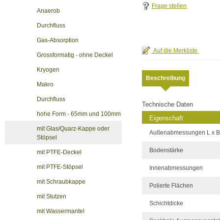
Frage stellen
Anaerob
Durchfluss
Gas-Absorption
Grossformatig - ohne Deckel
Kryogen
Beschreibung
Makro
Durchfluss
Technische Daten
hohe Form - 65mm und 100mm
Eigenschaft
mit Glas/Quarz-Kappe oder
Außenabmessungen L x B
Stöpsel
Bodenstärke
mit PTFE-Deckel
mit PTFE-Stöpsel
Innenabmessungen
mit Schraubkappe
Polierte Flächen
mit Stutzen
Schichtdicke
mit Wassermantel