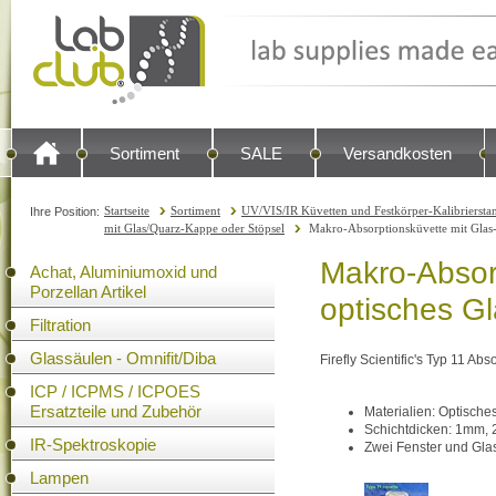
Sortiment
SALE
Versandkosten
Startseite
Sortiment
UV/VIS/IR Küvetten und Festkörper-Kalibrierstan
Ihre Position:
mit Glas/Quarz-Kappe oder Stöpsel
Makro-Absorptionsküvette mit Glas-
Makro-Absor
Achat, Aluminiumoxid und
Porzellan Artikel
optisches G
Filtration
Glassäulen - Omnifit/Diba
Firefly Scientific's Typ 11 Ab
ICP / ICPMS / ICPOES
Ersatzteile und Zubehör
Materialien: Optische
Schichtdicken: 1mm
IR-Spektroskopie
Zwei Fenster und Glas
Lampen