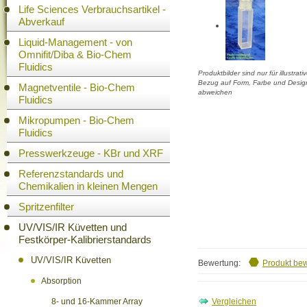
Life Sciences Verbrauchsartikel -
Abverkauf
Liquid-Management - von
Omnifit/Diba & Bio-Chem
Fluidics
Produktbilder sind nur für illustra
Bezug auf Form, Farbe und Design
Magnetventile - Bio-Chem
abweichen
Fluidics
Mikropumpen - Bio-Chem
Fluidics
Presswerkzeuge - KBr und XRF
Referenzstandards und
Chemikalien in kleinen Mengen
Spritzenfilter
UV/VIS/IR Küvetten und
Festkörper-Kalibrierstandards
UV/VIS/IR Küvetten
Bewertung:
Produkt be
Absorption
8- und 16-Kammer Array