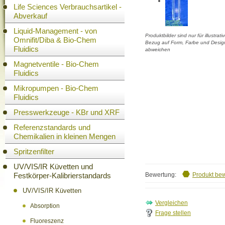
Life Sciences Verbrauchsartikel -
Abverkauf
Liquid-Management - von
Produktbilder sind nur für illustra
Omnifit/Diba & Bio-Chem
Bezug auf Form, Farbe und Design
Fluidics
abweichen
Magnetventile - Bio-Chem
Fluidics
Mikropumpen - Bio-Chem
Fluidics
Presswerkzeuge - KBr und XRF
Referenzstandards und
Chemikalien in kleinen Mengen
Spritzenfilter
UV/VIS/IR Küvetten und
Festkörper-Kalibrierstandards
Bewertung:
Produkt be
UV/VIS/IR Küvetten
Absorption
Frage stellen
Fluoreszenz