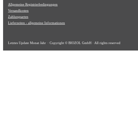
Allgemeine Registrierbedingungen
Versandkosten
Zahlungsarten
Lieferzeiten - allgemeine Informationen
Letztes Update
Monat Jahr
· Copyright © BIOZOL GmbH · All rights reserved