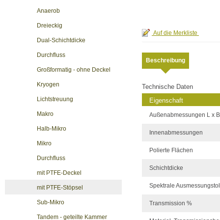
Anaerob
Dreieckig
Dual-Schichtdicke
Durchfluss
Beschreibung
Großformatig - ohne Deckel
Kryogen
Technische Daten
Lichtstreuung
Eigenschaft
Makro
Außenabmessungen L x B
Halb-Mikro
Innenabmessungen
Mikro
Polierte Flächen
Durchfluss
Schichtdicke
mit PTFE-Deckel
Spektrale Ausmessungsto
mit PTFE-Stöpsel
Sub-Mikro
Transmission %
Tandem - geteilte Kammer