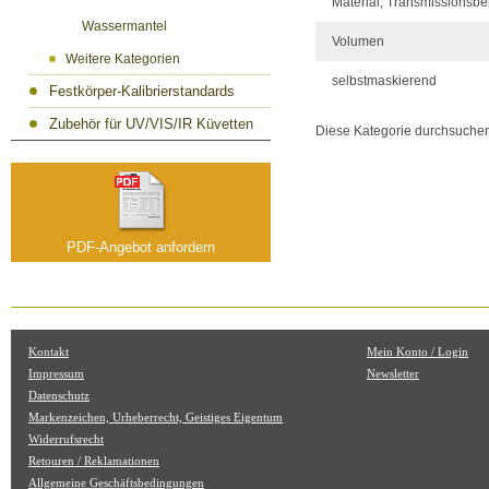
Material, Transmissionsbe
Wassermantel
Volumen
Weitere Kategorien
selbstmaskierend
Festkörper-Kalibrierstandards
Zubehör für UV/VIS/IR Küvetten
Diese Kategorie durchsuche
PDF-Angebot anfordern
Kontakt
Mein Konto / Login
Impressum
Newsletter
Datenschutz
Markenzeichen, Urheberrecht, Geistiges Eigentum
Widerrufsrecht
Retouren / Reklamationen
Allgemeine Geschäftsbedingungen