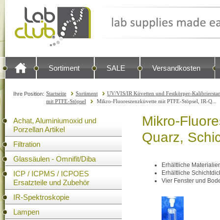
Sortiment
SALE
Versandkosten
Startseite
Sortiment
UV/VIS/IR Küvetten und Festkörper-Kalibrierstan
Ihre Position:
mit PTFE-Stöpsel
Mikro-Fluoreszenzküvette mit PTFE-Stöpsel, IR-Q...
Mikro-Fluore
Achat, Aluminiumoxid und
Porzellan Artikel
Quarz, Schi
Filtration
Glassäulen - Omnifit/Diba
Erhältliche Materiali
ICP / ICPMS / ICPOES
Erhältliche Schicht
Vier Fenster und Bode
Ersatzteile und Zubehör
IR-Spektroskopie
Lampen