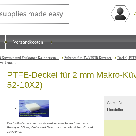
Versandkosten
 Küvetten und Festkörper-Kalibrierstan...
Zubehör für UV/VIS/IR Küvetten
Deckel, PTF
p 1 und ...
PTFE-Deckel für 2 mm Makro-Küv
52-10X2)
Artikel-Nr.:
Hersteller:
Produktbilder sind nur für illustrative Zwecke und können in
Bezug auf Form, Farbe und Design vom tatsächlichen Produkt
abweichen