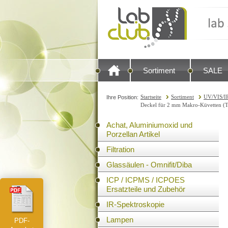
Sortiment
SALE
Startseite
Sortiment
UV/VIS/IR
Ihre Position:
Deckel für 2 mm Makro-Küvetten (Ty
Achat, Aluminiumoxid und
Porzellan Artikel
Filtration
Glassäulen - Omnifit/Diba
ICP / ICPMS / ICPOES
Ersatzteile und Zubehör
IR-Spektroskopie
Lampen
PDF-