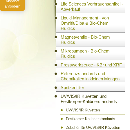
Angebot
Life Sciences Verbrauchsartikel -
anfordern
Abverkauf
Liquid-Management - von
Omnifit/Diba & Bio-Chem
Fluidics
Magnetventile - Bio-Chem
Fluidics
Mikropumpen - Bio-Chem
Fluidics
Presswerkzeuge - KBr und XRF
Referenzstandards und
Chemikalien in kleinen Mengen
Spritzenfilter
UV/VIS/IR Küvetten und
Festkörper-Kalibrierstandards
UV/VIS/IR Küvetten
Festkörper-Kalibrierstandards
Zubehör für UV/VIS/IR Küvetten