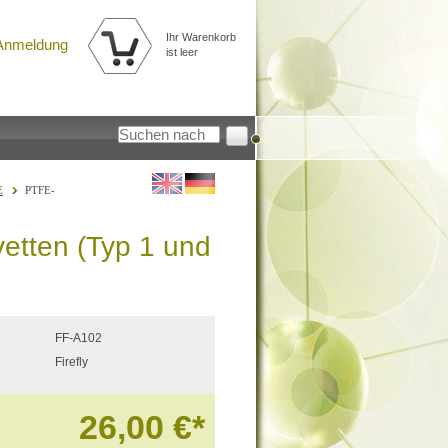
Ihr Warenkorb
Anmeldung
ist leer
E
PTFE-
etten (Typ 1 und
FF-A102
Firefly
26,00 €
*