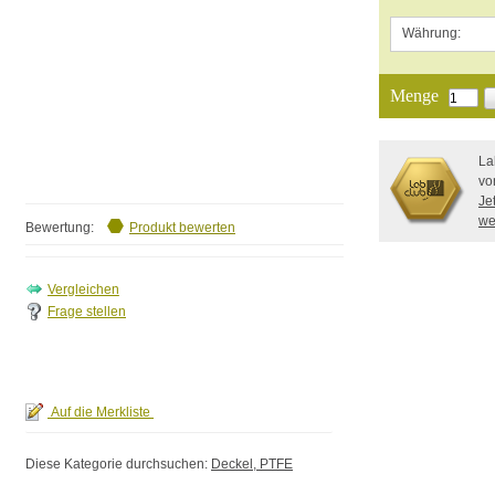
Währung:
Menge
La
vo
Je
we
Bewertung:
Produkt bewerten
Frage stellen
Diese Kategorie durchsuchen:
Deckel, PTFE