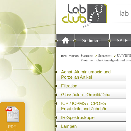
Sortiment
SALE
Startseite
Sortiment
UV/VIS/IR
Ihre Position:
Photometrische Genauigkeit und Streu
Achat, Aluminiumoxid und
Porzellan Artikel
Filtration
Glassäulen - Omnifit/Diba
ICP / ICPMS / ICPOES
Ersatzteile und Zubehör
IR-Spektroskopie
Lampen
PDF-