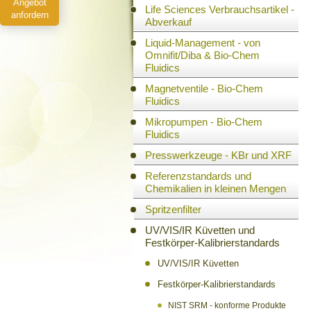
Angebot
Life Sciences Verbrauchsartikel -
anfordern
Abverkauf
Liquid-Management - von
Omnifit/Diba & Bio-Chem
Fluidics
Magnetventile - Bio-Chem
Fluidics
Mikropumpen - Bio-Chem
Fluidics
Presswerkzeuge - KBr und XRF
Referenzstandards und
Chemikalien in kleinen Mengen
Spritzenfilter
UV/VIS/IR Küvetten und
Festkörper-Kalibrierstandards
UV/VIS/IR Küvetten
Festkörper-Kalibrierstandards
NIST SRM - konforme Produkte