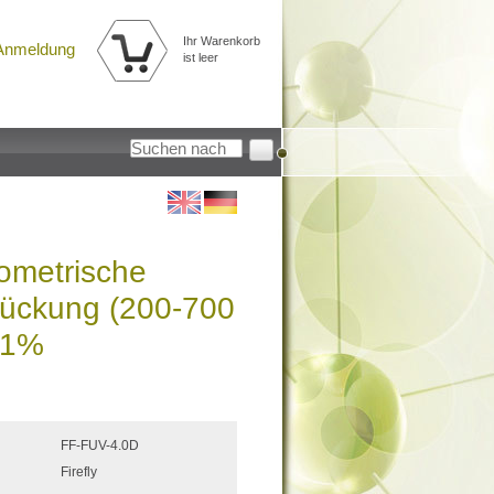
Ihr Warenkorb
Anmeldung
ist leer
tometrische
drückung (200-700
01%
FF-FUV-4.0D
Firefly