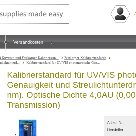
Versandkosten
 Küvetten und Festkörper-Kalibrierstan...
Festkörper-Kalibrierstandards
lichtunterd...
Kalibrierstandard für UV/VIS photometrische Gen...
Kalibrierstandard für UV/VIS pho
Genauigkeit und Streulichtunter
nm). Optische Dichte 4,0AU (0,0
Transmission)
Artikel-Nr.:
Hersteller: