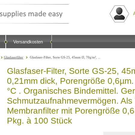
Versandkosten
Glasfaserfilter
Glasfaser-Filter, Sorte GS-25, 45mm Ø, 70g/m², ...
Glasfaser-Filter, Sorte GS-25, 4
0,21mm dick, Porengröße 0,6µm.
°C . Organisches Bindemittel. Ge
Schmutzaufnahmevermögen. Als Vo
Membranfilter mit Porengröße 0,6
Pkg. à 100 Stück