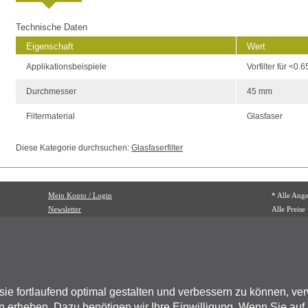
Technische Daten
Eigenschaft
Wert
Applikationsbeispiele
Vorfilter für <
Durchmesser
45 mm
Filtermaterial
Glasfaser
Diese Kategorie durchsuchen:
Glasfaserfilter
Mein Konto / Login
* Alle Ang
Newsletter
Alle Preise
Mehrwertst
BIOZOL Di
Oehleckerr
22419 Ham
 sie fortlaufend optimal gestalten und verbessern zu können, v
 erheben. Dazu benötigen wir Ihre Einwilligung. Wenn Sie auf 
Fon: (089