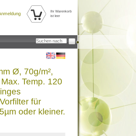
Ihr Warenkorb
Anmeldung
ist leer
5mm Ø, 70g/m²,
 Max. Temp. 120
ringes
rfilter für
5µm oder kleiner.