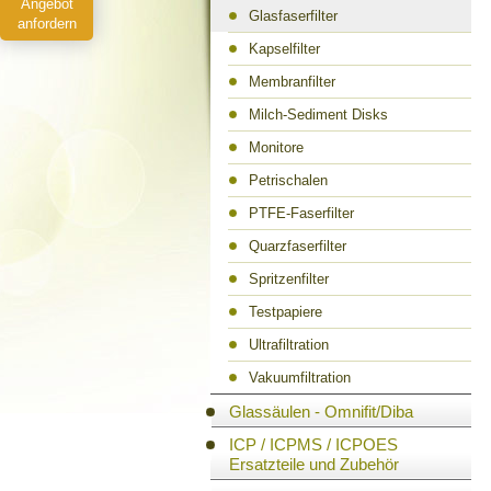
Angebot
Glasfaserfilter
anfordern
Kapselfilter
Membranfilter
Milch-Sediment Disks
Monitore
Petrischalen
PTFE-Faserfilter
Quarzfaserfilter
Spritzenfilter
Testpapiere
Ultrafiltration
Vakuumfiltration
Glassäulen - Omnifit/Diba
ICP / ICPMS / ICPOES
Ersatzteile und Zubehör