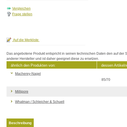
Frage stellen
Das angebotene Produkt entspricht in seinen technischen Daten den auf der S
anderer Hersteller und ist daher geeignet diese zu ersetzen.
ähnlich den Produkten von:
dessen Artikel
Macherey-Nagel
85/70
Millipore
Whatman / Schleicher & Schuell
Beschreibung