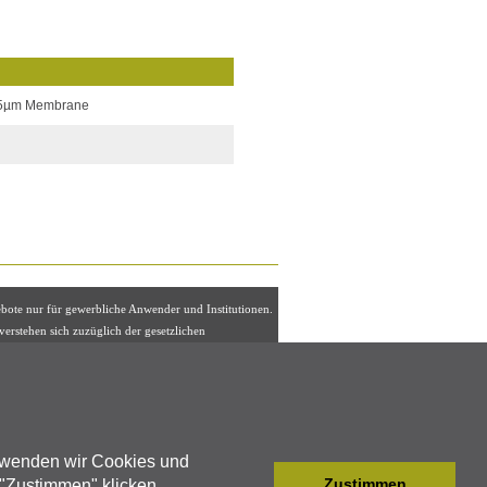
0.65µm Membrane
ebote nur für gewerbliche Anwender und Institutionen.
 verstehen sich zuzüglich der gesetzlichen
euer, eventuell zuzüglich Versandkosten.
agnostica Vertrieb GmbH
ing 11-13
burg, Germany
erwenden wir Cookies und
Zustimmen
"Zustimmen" klicken,
) 3799 6666