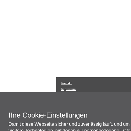
Kontakt
Impressum
Datenschutz
Markenzeichen, Urheberrecht, Geistiges Eigentum
Widerrufsrecht
Retouren / Reklamationen
Ihre Cookie-Einstellungen
Allgemeine Geschäftsbedingungen
Damit diese Webseite sicher und zuverlässig läuft, und um
Allgemeine Registrierbedingungen
weitere Technologien, mit denen wir personbezogene Daten
Versandkosten