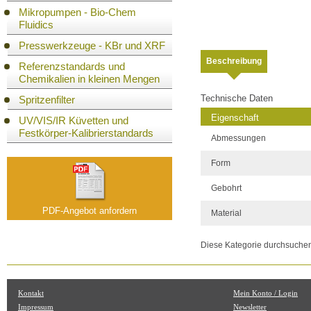
Mikropumpen - Bio-Chem
Fluidics
Presswerkzeuge - KBr und XRF
Beschreibung
Referenzstandards und
Chemikalien in kleinen Mengen
Technische Daten
Spritzenfilter
Eigenschaft
UV/VIS/IR Küvetten und
Festkörper-Kalibrierstandards
Abmessungen
Form
Gebohrt
PDF-Angebot anfordern
Material
Diese Kategorie durchsuche
Kontakt
Mein Konto / Login
Impressum
Newsletter