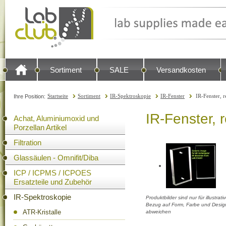
Sortiment
SALE
Versandkosten
Startseite
Sortiment
IR-Spektroskopie
IR-Fenster
IR-Fenster, 
Ihre Position:
IR-Fenster, 
Achat, Aluminiumoxid und
Porzellan Artikel
Filtration
Glassäulen - Omnifit/Diba
ICP / ICPMS / ICPOES
Ersatzteile und Zubehör
IR-Spektroskopie
Produktbilder sind nur für illustra
Bezug auf Form, Farbe und Design
ATR-Kristalle
abweichen