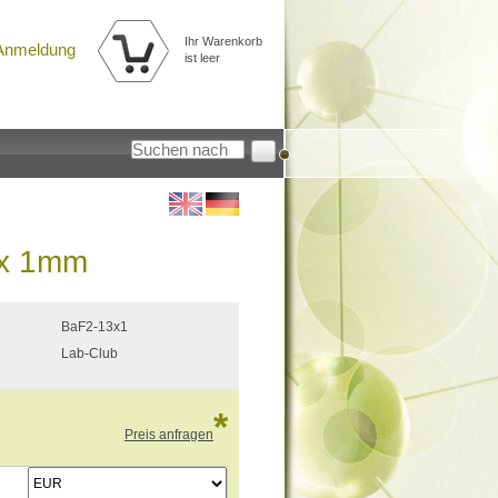
Ihr Warenkorb
Anmeldung
ist leer
 x 1mm
BaF2-13x1
Lab-Club
*
Preis anfragen