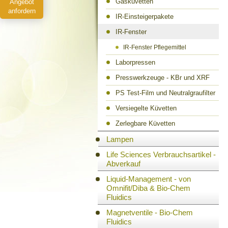
Gasküvetten
Angebot
anfordern
IR-Einsteigerpakete
IR-Fenster
IR-Fenster Pflegemittel
Laborpressen
Presswerkzeuge - KBr und XRF
PS Test-Film und Neutralgraufilter
Versiegelte Küvetten
Zerlegbare Küvetten
Lampen
Life Sciences Verbrauchsartikel -
Abverkauf
Liquid-Management - von
Omnifit/Diba & Bio-Chem
Fluidics
Magnetventile - Bio-Chem
Fluidics