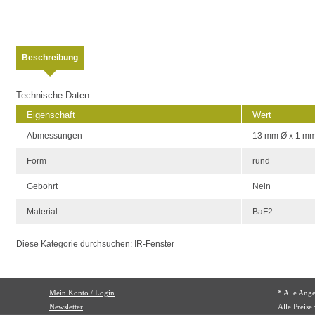
Beschreibung
Technische Daten
Eigenschaft
Wert
Abmessungen
13 mm Ø x 1 m
Form
rund
Gebohrt
Nein
Material
BaF2
Diese Kategorie durchsuchen:
IR-Fenster
Mein Konto / Login
* Alle Ang
Newsletter
Alle Preise