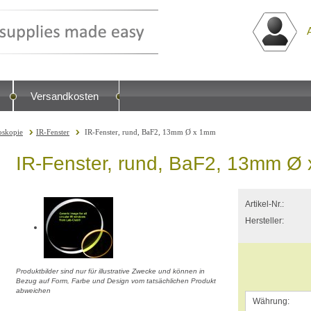
Versandkosten
oskopie
IR-Fenster
IR-Fenster, rund, BaF2, 13mm Ø x 1mm
IR-Fenster, rund, BaF2, 13mm Ø
Artikel-Nr.:
Hersteller:
Produktbilder sind nur für illustrative Zwecke und können in
Bezug auf Form, Farbe und Design vom tatsächlichen Produkt
abweichen
Währung: