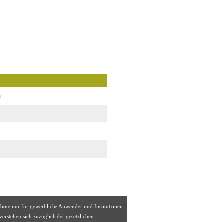
m
ebote nur für gewerbliche Anwender und Institutionen.
 verstehen sich zuzüglich der gesetzlichen