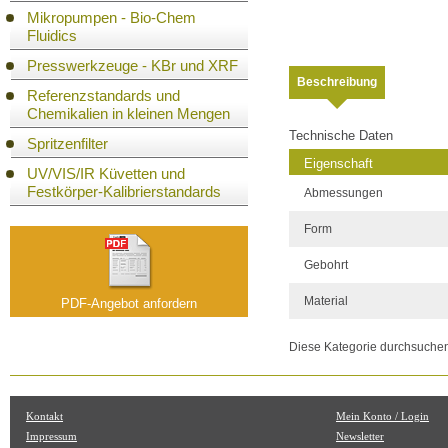
Mikropumpen - Bio-Chem
Fluidics
Presswerkzeuge - KBr und XRF
Beschreibung
Referenzstandards und
Chemikalien in kleinen Mengen
Technische Daten
Spritzenfilter
Eigenschaft
UV/VIS/IR Küvetten und
Festkörper-Kalibrierstandards
Abmessungen
Form
Gebohrt
Material
PDF-Angebot anfordern
Diese Kategorie durchsuche
Kontakt
Mein Konto / Login
Impressum
Newsletter