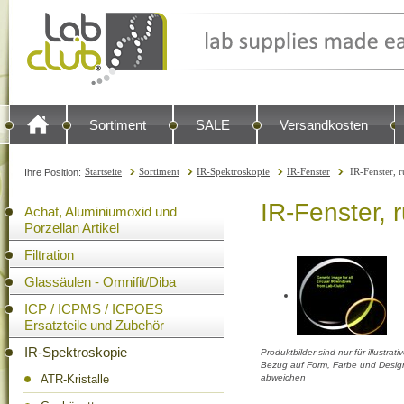
Sortiment
SALE
Versandkosten
Startseite
Sortiment
IR-Spektroskopie
IR-Fenster
IR-Fenster,
Ihre Position:
IR-Fenster,
Achat, Aluminiumoxid und
Porzellan Artikel
Filtration
Glassäulen - Omnifit/Diba
ICP / ICPMS / ICPOES
Ersatzteile und Zubehör
IR-Spektroskopie
Produktbilder sind nur für illustra
Bezug auf Form, Farbe und Design
ATR-Kristalle
abweichen