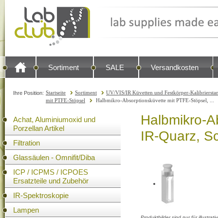
Sortiment
SALE
Versandkosten
Startseite
Sortiment
UV/VIS/IR Küvetten und Festkörper-Kalibrierstan
Ihre Position:
mit PTFE-Stöpsel
Halbmikro-Absorptionsküvette mit PTFE-Stöpsel, ...
Halbmikro-A
Achat, Aluminiumoxid und
Porzellan Artikel
IR-Quarz, S
Filtration
Glassäulen - Omnifit/Diba
ICP / ICPMS / ICPOES
Ersatzteile und Zubehör
IR-Spektroskopie
Lampen
Produktbilder sind nur für illustra