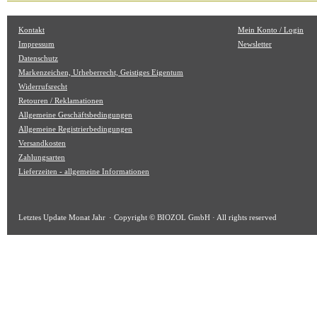
Kontakt
Mein Konto / Login
Impressum
Newsletter
Datenschutz
Markenzeichen, Urheberrecht, Geistiges Eigentum
Widerrufsrecht
Retouren / Reklamationen
Allgemeine Geschäftsbedingungen
Allgemeine Registrierbedingungen
Versandkosten
Zahlungsarten
Lieferzeiten - allgemeine Informationen
Letztes Update
Monat Jahr
· Copyright © BIOZOL GmbH · All rights reserved