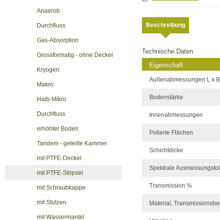
Anaerob
Beschreibung
Durchfluss
Gas-Absorption
Technische Daten
Grossformatig - ohne Deckel
Eigenschaft
Kryogen
Außenabmessungen L x B
Makro
Bodenstärke
Halb-Mikro
Durchfluss
Innenabmessungen
erhöhter Boden
Polierte Flächen
Tandem - geteilte Kammer
Schichtdicke
mit PTFE-Deckel
Spektrale Ausmessungsto
mit PTFE-Stöpsel
Transmission %
mit Schraubkappe
mit Stutzen
Material, Transmissionsbe
mit Wassermantel