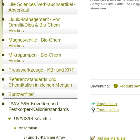
Life Sciences Verbrauchsartikel -
Bezug auf Form, Farbe und Design
abweichen
Abverkauf
Liquid-Management - von
Omnifit/Diba & Bio-Chem
Fluidics
Magnetventile - Bio-Chem
Fluidics
Mikropumpen - Bio-Chem
Fluidics
Presswerkzeuge - KBr und XRF
Referenzstandards und
Chemikalien in kleinen Mengen
Bewertung:
Produkt be
Spritzenfilter
UV/VIS/IR Küvetten und
Festkörper-Kalibrierstandards
Frage stellen
UV/VIS/IR Küvetten
Absorption
8- und 16-Kammer Array