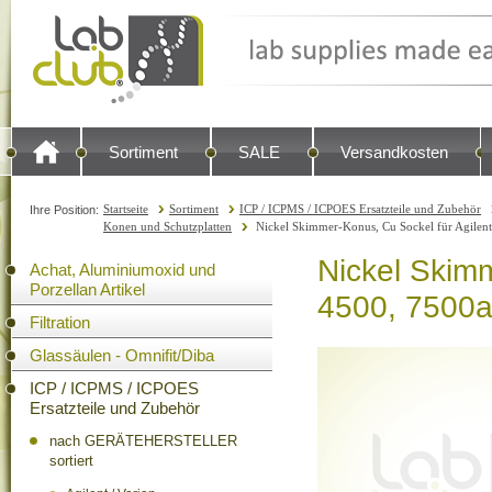
Sortiment
SALE
Versandkosten
Startseite
Sortiment
ICP / ICPMS / ICPOES Ersatzteile und Zubehör
Ihre Position:
Konen und Schutzplatten
Nickel Skimmer-Konus, Cu Sockel für Agilent
Nickel Skimm
Achat, Aluminiumoxid und
Porzellan Artikel
4500, 7500a/
Filtration
Glassäulen - Omnifit/Diba
ICP / ICPMS / ICPOES
Ersatzteile und Zubehör
nach GERÄTEHERSTELLER
sortiert