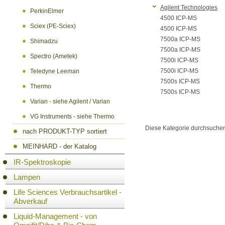
Agilent Technologies
PerkinElmer
4500 ICP-MS
Sciex (PE-Sciex)
4500 ICP-MS
7500a ICP-MS
Shimadzu
7500a ICP-MS
Spectro (Ametek)
7500i ICP-MS
7500i ICP-MS
Teledyne Leeman
7500s ICP-MS
Thermo
7500s ICP-MS
Varian - siehe Agilent / Varian
VG Instruments - siehe Thermo
Diese Kategorie durchsuche
nach PRODUKT-TYP sortiert
MEINHARD - der Katalog
IR-Spektroskopie
Lampen
Life Sciences Verbrauchsartikel -
Abverkauf
Liquid-Management - von