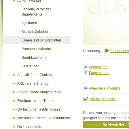
Agilent / Varian
Fackeln, Verbinder,
Bauelemente
Injektoren
Kits und Zubehör
Konen und Schutzplatten
Pumpenschläuche
Bewertung:
Produkt be
Sprühkammern
Zerstäuber
Frage stellen
Analytik-Jena (Bruker)
ARL - siehe Thermo
Bruker - siehe Analytik Jena
Finnigan - siehe Thermo
GV Instruments (Micromass)
Bei den von uns angebotenen 
geeignet sind die mit der OE
Micromass - siehe GV Instruments
geeignet für Hersteller / 
Nu Instruments