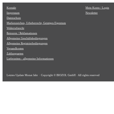
Kontakt
Mein Konto / Login
Impressum
Newsletter
Datenschutz
Markenzeichen, Urheberrecht, Geistiges Eigentum
Widerrufsrecht
Retouren / Reklamationen
Allgemeine Geschäftsbedingungen
Allgemeine Registrierbedingungen
Versandkosten
Zahlungsarten
Lieferzeiten - allgemeine Informationen
Letztes Update
Monat Jahr
· Copyright © BIOZOL GmbH · All rights reserved