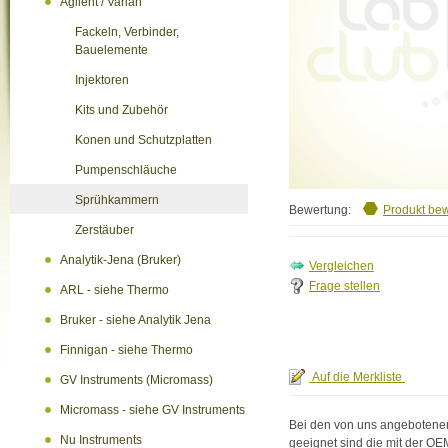
Agilent / Varian
Fackeln, Verbinder,
Bauelemente
Injektoren
Kits und Zubehör
Konen und Schutzplatten
Pumpenschläuche
Sprühkammern
Bewertung:
Produkt be
Zerstäuber
Analytik-Jena (Bruker)
Frage stellen
ARL - siehe Thermo
Bruker - siehe Analytik Jena
Finnigan - siehe Thermo
GV Instruments (Micromass)
Micromass - siehe GV Instruments
Bei den von uns angebotenen 
Nu Instruments
geeignet sind die mit der OE