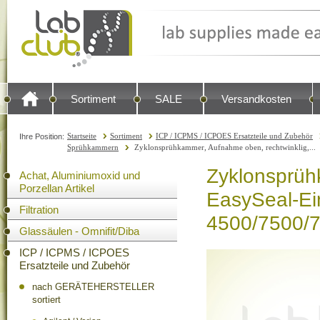
Sortiment
SALE
Versandkosten
Startseite
Sortiment
ICP / ICPMS / ICPOES Ersatzteile und Zubehör
Ihre Position:
Sprühkammern
Zyklonsprühkammer, Aufnahme oben, rechtwinklig,...
Zyklonsprüh
Achat, Aluminiumoxid und
Porzellan Artikel
EasySeal-Ei
Filtration
4500/7500/
Glassäulen - Omnifit/Diba
ICP / ICPMS / ICPOES
Ersatzteile und Zubehör
nach GERÄTEHERSTELLER
sortiert