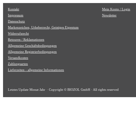
Kontakt
Mein Konto / Login
Impressum
Newsletter
Datenschutz
Markenzeichen, Urheberrecht, Geistiges Eigentum
Widerrufsrecht
Retouren / Reklamationen
Allgemeine Geschäftsbedingungen
Allgemeine Registrierbedingungen
Versandkosten
Zahlungsarten
Lieferzeiten - allgemeine Informationen
Letztes Update
Monat Jahr
· Copyright © BIOZOL GmbH · All rights reserved