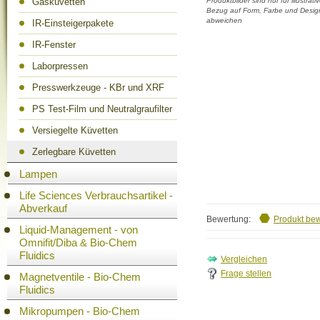
Gasküvetten
Produktbilder sind nur für illustra
Bezug auf Form, Farbe und Design
abweichen
IR-Einsteigerpakete
IR-Fenster
Laborpressen
Presswerkzeuge - KBr und XRF
PS Test-Film und Neutralgraufilter
Versiegelte Küvetten
Zerlegbare Küvetten
Lampen
Life Sciences Verbrauchsartikel -
Abverkauf
Bewertung:
Produkt be
Liquid-Management - von
Omnifit/Diba & Bio-Chem
Fluidics
Frage stellen
Magnetventile - Bio-Chem
Fluidics
Mikropumpen - Bio-Chem