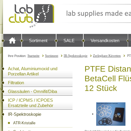
Sortiment
SALE
Versandkosten
Startseite
Sortiment
IR-Spektroskopie
Zerlegbare Küvetten
PT
Ihre Position:
PTFE Distan
Achat, Aluminiumoxid und
Porzellan Artikel
BetaCell Flü
Filtration
12 Stück
Glassäulen - Omnifit/Diba
ICP / ICPMS / ICPOES
Ersatzteile und Zubehör
IR-Spektroskopie
ATR-Kristalle