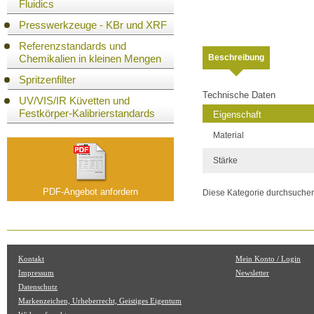
Fluidics
Presswerkzeuge - KBr und XRF
Referenzstandards und
Beschreibung
Chemikalien in kleinen Mengen
Spritzenfilter
Technische Daten
UV/VIS/IR Küvetten und
Festkörper-Kalibrierstandards
Eigenschaft
Material
Stärke
PDF-Angebot anfordern
Diese Kategorie durchsuche
Kontakt
Mein Konto / Login
Impressum
Newsletter
Datenschutz
Markenzeichen, Urheberrecht, Geistiges Eigentum