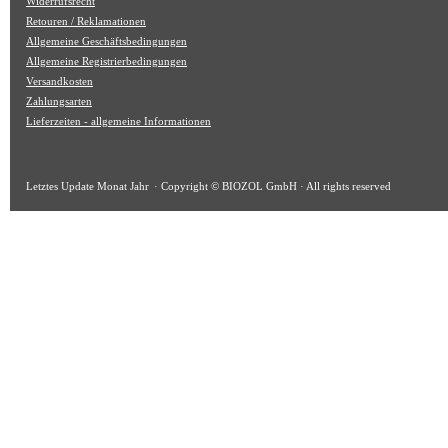
Widerrufsrecht
Retouren / Reklamationen
Allgemeine Geschäftsbedingungen
Allgemeine Registrierbedingungen
Versandkosten
Zahlungsarten
Lieferzeiten - allgemeine Informationen
Letztes Update
Monat Jahr
· Copyright © BIOZOL GmbH · All rights reserved