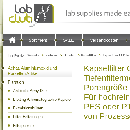
Sortiment
SALE
Versandkosten
Startseite
Sortiment
Filtration
Kapselfilter
Kapselfilter CCP, hy
Ihre Position:
Kapselfilter
Achat, Aluminiumoxid und
Porzellan Artikel
Tiefenfilter
Filtration
Porengröße 
Antibiotic-Array Disks
Für hochreine
Blotting-/Chromatographie-Papiere
PES oder PTF
Extraktionshülsen
von Prozess
Filter-Halterungen
Filterpapiere