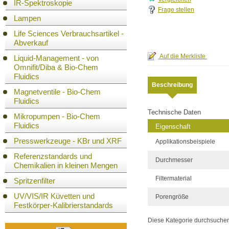
IR-Spektroskopie
Frage stellen
Lampen
Life Sciences Verbrauchsartikel -
Abverkauf
Liquid-Management - von
Omnifit/Diba & Bio-Chem
Fluidics
Beschreibung
Magnetventile - Bio-Chem
Fluidics
Technische Daten
Mikropumpen - Bio-Chem
Fluidics
Eigenschaft
Presswerkzeuge - KBr und XRF
Applikationsbeispiele
Referenzstandards und
Durchmesser
Chemikalien in kleinen Mengen
Filtermaterial
Spritzenfilter
UV/VIS/IR Küvetten und
Porengröße
Festkörper-Kalibrierstandards
Diese Kategorie durchsuche