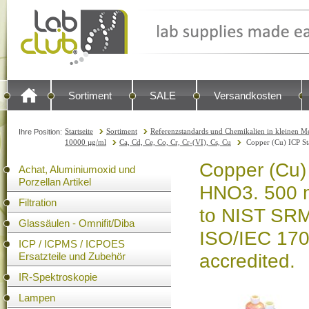
Sortiment
SALE
Versandkosten
Startseite
Sortiment
Referenzstandards und Chemikalien in kleinen Me
Ihre Position:
10000 µg/ml
Ca, Cd, Ce, Co, Cr, Cr-(VI), Cs, Cu
Copper (Cu) ICP St
Copper (Cu)
Achat, Aluminiumoxid und
Porzellan Artikel
HNO3. 500 m
Filtration
to NIST SRM
Glassäulen - Omnifit/Diba
ISO/IEC 17
ICP / ICPMS / ICPOES
Ersatzteile und Zubehör
accredited.
IR-Spektroskopie
Lampen