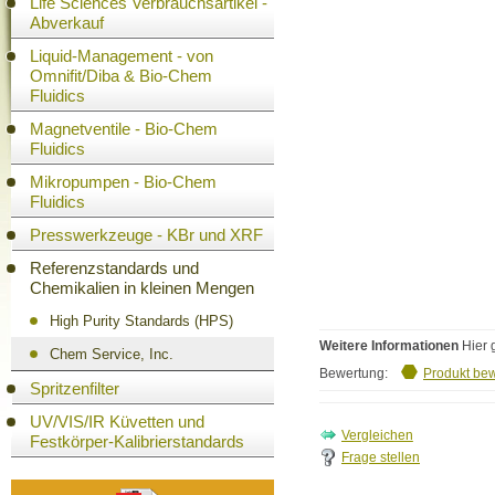
Life Sciences Verbrauchsartikel -
Abverkauf
Liquid-Management - von
Omnifit/Diba & Bio-Chem
Fluidics
Magnetventile - Bio-Chem
Fluidics
Mikropumpen - Bio-Chem
Fluidics
Presswerkzeuge - KBr und XRF
Referenzstandards und
Chemikalien in kleinen Mengen
High Purity Standards (HPS)
Weitere Informationen
Hier 
Chem Service, Inc.
Bewertung:
Produkt be
Spritzenfilter
UV/VIS/IR Küvetten und
Festkörper-Kalibrierstandards
Frage stellen