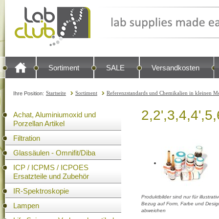
Sortiment
SALE
Versandkosten
Startseite
Sortiment
Referenzstandards und Chemikalien in kleinen Me
Ihre Position:
2,2',3,4,4',
Achat, Aluminiumoxid und
Porzellan Artikel
Filtration
Glassäulen - Omnifit/Diba
ICP / ICPMS / ICPOES
Ersatzteile und Zubehör
IR-Spektroskopie
Produktbilder sind nur für illustra
Bezug auf Form, Farbe und Design
Lampen
abweichen