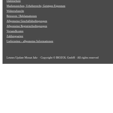
Datenschutz
Markenzeichen, Urheberrecht, Geistiges Eigentum
Widerrufsrecht
Retouren / Reklamationen
Allgemeine Geschäftsbedingungen
Allgemeine Registrierbedingungen
Versandkosten
Zahlungsarten
Lieferzeiten - allgemeine Informationen
Letztes Update
Monat Jahr
· Copyright © BIOZOL GmbH · All rights reserved