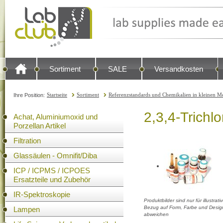
Sortiment
SALE
Versandkosten
Startseite
Sortiment
Referenzstandards und Chemikalien in kleinen Me
Ihre Position:
2,3,4-Trichl
Achat, Aluminiumoxid und
Porzellan Artikel
Filtration
Glassäulen - Omnifit/Diba
ICP / ICPMS / ICPOES
Ersatzteile und Zubehör
IR-Spektroskopie
Produktbilder sind nur für illustra
Bezug auf Form, Farbe und Design
Lampen
abweichen