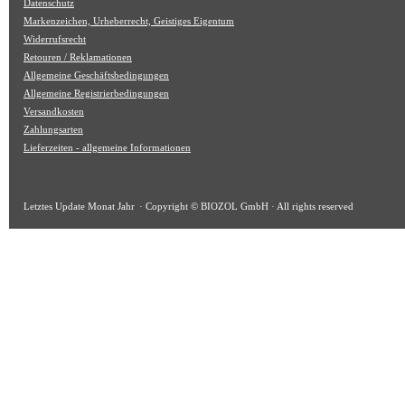
Datenschutz
Markenzeichen, Urheberrecht, Geistiges Eigentum
Widerrufsrecht
Retouren / Reklamationen
Allgemeine Geschäftsbedingungen
Allgemeine Registrierbedingungen
Versandkosten
Zahlungsarten
Lieferzeiten - allgemeine Informationen
Letztes Update
Monat Jahr
· Copyright © BIOZOL GmbH · All rights reserved