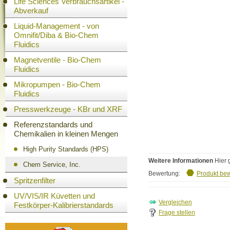
Life Sciences Verbrauchsartikel -
Abverkauf
Liquid-Management - von
Omnifit/Diba & Bio-Chem
Fluidics
Magnetventile - Bio-Chem
Fluidics
Mikropumpen - Bio-Chem
Fluidics
Presswerkzeuge - KBr und XRF
Referenzstandards und
Chemikalien in kleinen Mengen
High Purity Standards (HPS)
Weitere Informationen
Hier 
Chem Service, Inc.
Bewertung:
Produkt be
Spritzenfilter
UV/VIS/IR Küvetten und
Festkörper-Kalibrierstandards
Frage stellen