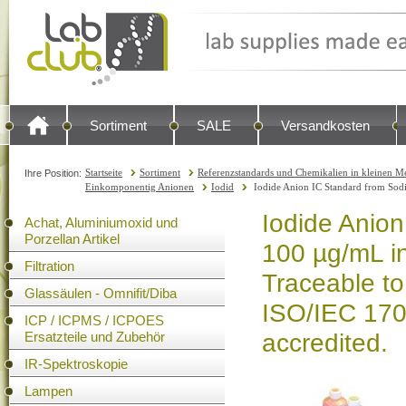
Sortiment
SALE
Versandkosten
Startseite
Sortiment
Referenzstandards und Chemikalien in kleinen Me
Ihre Position:
Einkomponentig Anionen
Iodid
Iodide Anion IC Standard from Sodiu
Iodide Anion
Achat, Aluminiumoxid und
Porzellan Artikel
100 µg/mL i
Filtration
Traceable to
Glassäulen - Omnifit/Diba
ISO/IEC 17
ICP / ICPMS / ICPOES
Ersatzteile und Zubehör
accredited.
IR-Spektroskopie
Lampen