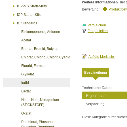
Weitere Informationen
Hier 
ICP-MS Starter-Kits
Bewertung:
Produkt be
ICP Starter-Kits
IC Standards
Frage stellen
Einkomponentig Anionen
Acetat
Bromat, Bromid, Butyrat
Chlorat, Chlorid, Chlorit, Cyanid
Fluorid, Format
Beschreibung
Glykolat
Iodid
Technische Daten
Lactat
Eigenschaft
Nitrat, Nitrit, Nitrogenium
Verpackung
(STICKSTOFF)
Oxalat
Diese Kategorie durchsuche
Perchlorat, Phosphat,