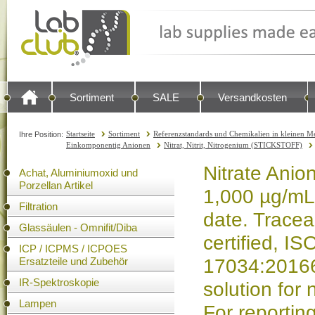
Sortiment
SALE
Versandkosten
Startseite
Sortiment
Referenzstandards und Chemikalien in kleinen Me
Ihre Position:
Einkomponentig Anionen
Nitrat, Nitrit, Nitrogenium (STICKSTOFF)
Nitrate Anio
Achat, Aluminiumoxid und
Porzellan Artikel
1,000 µg/mL
Filtration
date. Trace
Glassäulen - Omnifit/Diba
certified, 
ICP / ICPMS / ICPOES
Ersatzteile und Zubehör
17034:20166
IR-Spektroskopie
solution for
Lampen
For reportin