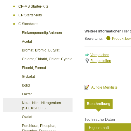
ICP-MS Starter-Kits
ICP Starter-Kits
IC Standards
Weitere Informationen
Hier 
Einkomponentig Anionen
Bewertung:
Produkt be
Acetat
Bromat, Bromid, Butyrat
Chlorat, Chlorid, Chlorit, Cyanid
Frage stellen
Fluorid, Format
Glykolat
Iodid
Lactat
Nitrat, Nitrit, Nitrogenium
Beschreibung
(STICKSTOFF)
Oxalat
Technische Daten
Perchlorat, Phosphat,
Eigenschaft