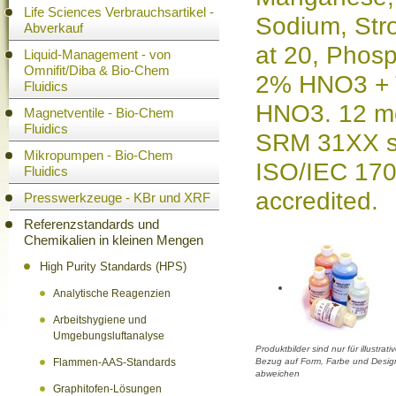
Life Sciences Verbrauchsartikel -
Sodium, Stro
Abverkauf
at 20, Phosp
Liquid-Management - von
Omnifit/Diba & Bio-Chem
2% HNO3 + T
Fluidics
HNO3. 12 mo
Magnetventile - Bio-Chem
Fluidics
SRM 31XX se
Mikropumpen - Bio-Chem
ISO/IEC 17
Fluidics
accredited.
Presswerkzeuge - KBr und XRF
Referenzstandards und
Chemikalien in kleinen Mengen
High Purity Standards (HPS)
Analytische Reagenzien
Arbeitshygiene und
Umgebungsluftanalyse
Produktbilder sind nur für illustra
Flammen-AAS-Standards
Bezug auf Form, Farbe und Design
abweichen
Graphitofen-Lösungen