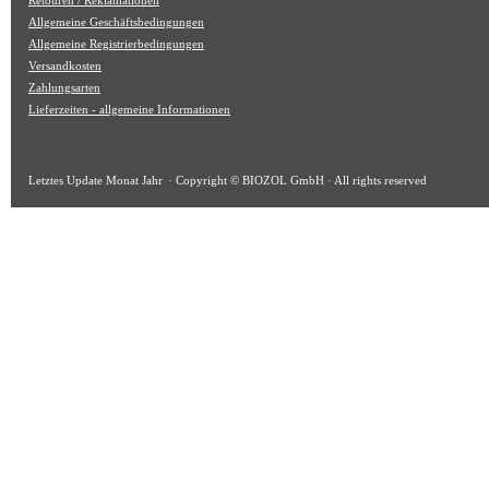
Retouren / Reklamationen
Allgemeine Geschäftsbedingungen
Allgemeine Registrierbedingungen
Versandkosten
Zahlungsarten
Lieferzeiten - allgemeine Informationen
Letztes Update
Monat Jahr
· Copyright © BIOZOL GmbH · All rights reserved