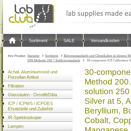
Sortiment
SALE
Versandkosten
Startseite
Sortiment
Referenzstandards und Chemikalien in kleinen Me
Ihre Position:
EPA Methode 200.7 Kalibrierstandards
30-component ICP Calibration St
30-componen
Achat, Aluminiumoxid und
Porzellan Artikel
Method 200.7
Filtration
solution 250
Glassäulen - Omnifit/Diba
Silver at 5,
ICP / ICPMS / ICPOES
Ersatzteile und Zubehör
Beryllium, 
IR-Spektroskopie
Cobalt, Copp
Lampen
Manganese, 