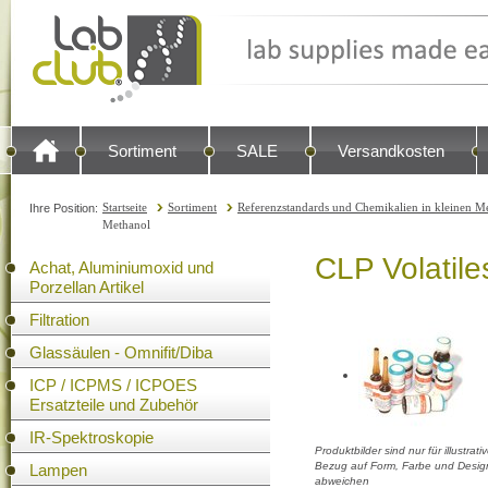
Sortiment
SALE
Versandkosten
Startseite
Sortiment
Referenzstandards und Chemikalien in kleinen Me
Ihre Position:
Methanol
CLP Volatil
Achat, Aluminiumoxid und
Porzellan Artikel
Filtration
Glassäulen - Omnifit/Diba
ICP / ICPMS / ICPOES
Ersatzteile und Zubehör
IR-Spektroskopie
Produktbilder sind nur für illustra
Bezug auf Form, Farbe und Design
Lampen
abweichen