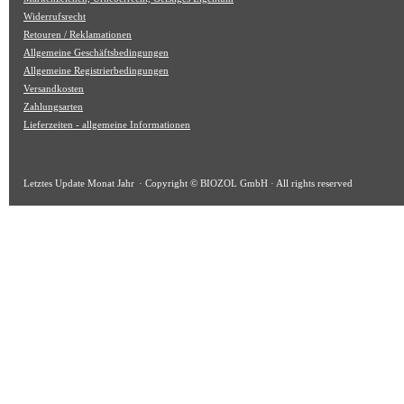
Widerrufsrecht
Retouren / Reklamationen
Allgemeine Geschäftsbedingungen
Allgemeine Registrierbedingungen
Versandkosten
Zahlungsarten
Lieferzeiten - allgemeine Informationen
Letztes Update
Monat Jahr
· Copyright © BIOZOL GmbH · All rights reserved