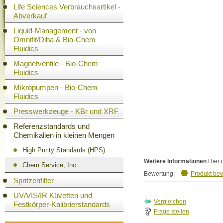
Life Sciences Verbrauchsartikel -
Abverkauf
Liquid-Management - von
Omnifit/Diba & Bio-Chem
Fluidics
Magnetventile - Bio-Chem
Fluidics
Mikropumpen - Bio-Chem
Fluidics
Presswerkzeuge - KBr und XRF
Referenzstandards und
Chemikalien in kleinen Mengen
High Purity Standards (HPS)
Weitere Informationen
Hier 
Chem Service, Inc.
Bewertung:
Produkt be
Spritzenfilter
UV/VIS/IR Küvetten und
Festkörper-Kalibrierstandards
Frage stellen