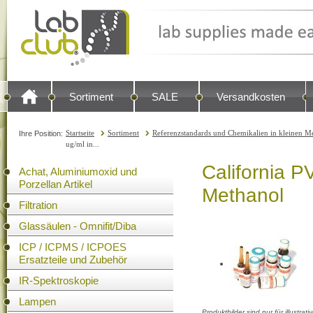
Sortiment
SALE
Versandkosten
Startseite
Sortiment
Referenzstandards und Chemikalien in kleinen Me
Ihre Position:
ug/ml in...
California P
Achat, Aluminiumoxid und
Porzellan Artikel
Methanol
Filtration
Glassäulen - Omnifit/Diba
ICP / ICPMS / ICPOES
Ersatzteile und Zubehör
IR-Spektroskopie
Lampen
Produktbilder sind nur für illustra