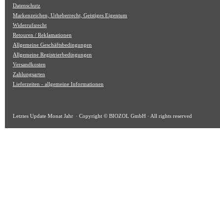
Datenschutz
Markenzeichen, Urheberrecht, Geistiges Eigentum
Widerrufsrecht
Retouren / Reklamationen
Allgemeine Geschäftsbedingungen
Allgemeine Registrierbedingungen
Versandkosten
Zahlungsarten
Lieferzeiten - allgemeine Informationen
Letztes Update
Monat Jahr
· Copyright © BIOZOL GmbH · All rights reserved