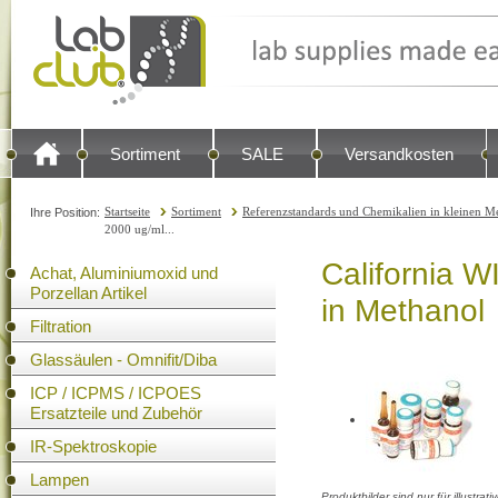
Sortiment
SALE
Versandkosten
Startseite
Sortiment
Referenzstandards und Chemikalien in kleinen Me
Ihre Position:
2000 ug/ml...
California 
Achat, Aluminiumoxid und
Porzellan Artikel
in Methanol
Filtration
Glassäulen - Omnifit/Diba
ICP / ICPMS / ICPOES
Ersatzteile und Zubehör
IR-Spektroskopie
Lampen
Produktbilder sind nur für illustra