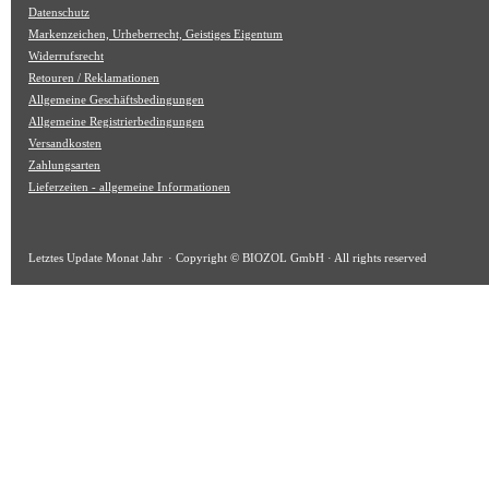
Datenschutz
Markenzeichen, Urheberrecht, Geistiges Eigentum
Widerrufsrecht
Retouren / Reklamationen
Allgemeine Geschäftsbedingungen
Allgemeine Registrierbedingungen
Versandkosten
Zahlungsarten
Lieferzeiten - allgemeine Informationen
Letztes Update
Monat Jahr
· Copyright © BIOZOL GmbH · All rights reserved