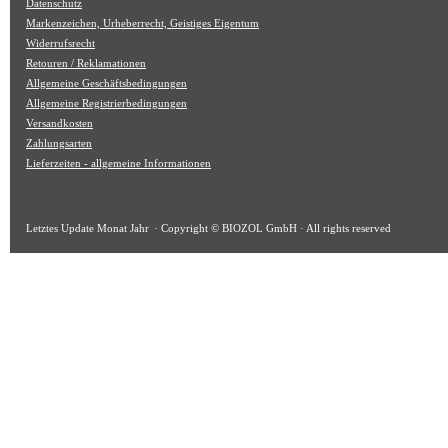
Datenschutz
Markenzeichen, Urheberrecht, Geistiges Eigentum
Widerrufsrecht
Retouren / Reklamationen
Allgemeine Geschäftsbedingungen
Allgemeine Registrierbedingungen
Versandkosten
Zahlungsarten
Lieferzeiten - allgemeine Informationen
Letztes Update
Monat Jahr
· Copyright © BIOZOL GmbH · All rights reserved