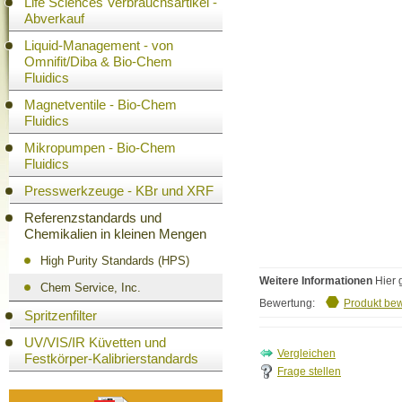
Life Sciences Verbrauchsartikel -
Abverkauf
Liquid-Management - von
Omnifit/Diba & Bio-Chem
Fluidics
Magnetventile - Bio-Chem
Fluidics
Mikropumpen - Bio-Chem
Fluidics
Presswerkzeuge - KBr und XRF
Referenzstandards und
Chemikalien in kleinen Mengen
High Purity Standards (HPS)
Weitere Informationen
Hier 
Chem Service, Inc.
Bewertung:
Produkt be
Spritzenfilter
UV/VIS/IR Küvetten und
Festkörper-Kalibrierstandards
Frage stellen