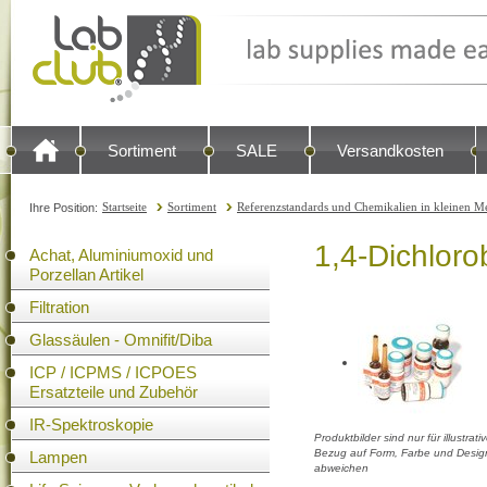
Sortiment
SALE
Versandkosten
Startseite
Sortiment
Referenzstandards und Chemikalien in kleinen Me
Ihre Position:
1,4-Dichlor
Achat, Aluminiumoxid und
Porzellan Artikel
Filtration
Glassäulen - Omnifit/Diba
ICP / ICPMS / ICPOES
Ersatzteile und Zubehör
IR-Spektroskopie
Produktbilder sind nur für illustra
Bezug auf Form, Farbe und Design
Lampen
abweichen