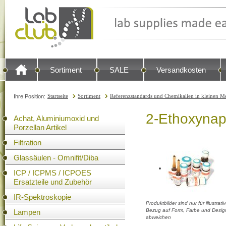
Sortiment
SALE
Versandkosten
Startseite
Sortiment
Referenzstandards und Chemikalien in kleinen Me
Ihre Position:
2-Ethoxynap
Achat, Aluminiumoxid und
Porzellan Artikel
Filtration
Glassäulen - Omnifit/Diba
ICP / ICPMS / ICPOES
Ersatzteile und Zubehör
IR-Spektroskopie
Produktbilder sind nur für illustra
Bezug auf Form, Farbe und Design
Lampen
abweichen