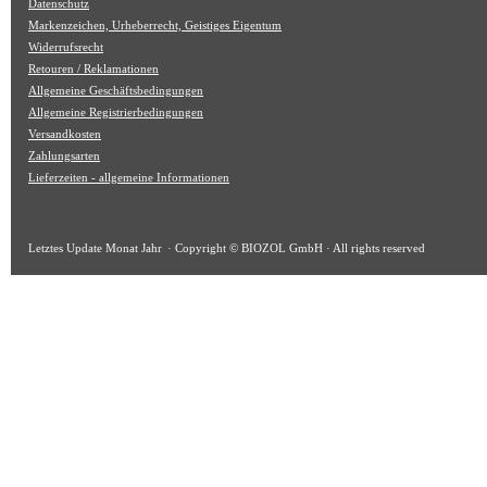
Datenschutz
Markenzeichen, Urheberrecht, Geistiges Eigentum
Widerrufsrecht
Retouren / Reklamationen
Allgemeine Geschäftsbedingungen
Allgemeine Registrierbedingungen
Versandkosten
Zahlungsarten
Lieferzeiten - allgemeine Informationen
Letztes Update
Monat Jahr
· Copyright © BIOZOL GmbH · All rights reserved