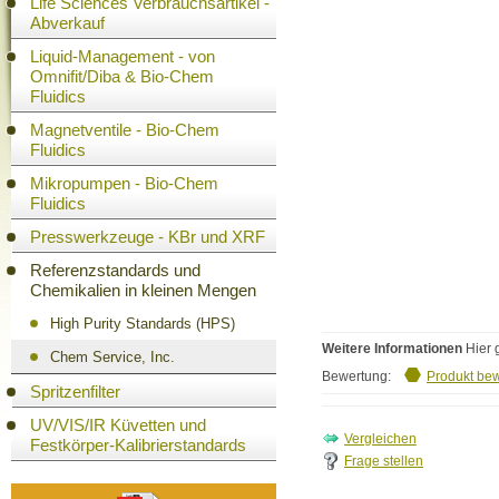
Life Sciences Verbrauchsartikel -
Abverkauf
Liquid-Management - von
Omnifit/Diba & Bio-Chem
Fluidics
Magnetventile - Bio-Chem
Fluidics
Mikropumpen - Bio-Chem
Fluidics
Presswerkzeuge - KBr und XRF
Referenzstandards und
Chemikalien in kleinen Mengen
High Purity Standards (HPS)
Weitere Informationen
Hier 
Chem Service, Inc.
Bewertung:
Produkt be
Spritzenfilter
UV/VIS/IR Küvetten und
Festkörper-Kalibrierstandards
Frage stellen