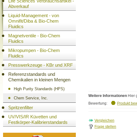
Life Sciences Verbrauchsartikel -
Abverkauf
Liquid-Management - von
Omnifit/Diba & Bio-Chem
Fluidics
Magnetventile - Bio-Chem
Fluidics
Mikropumpen - Bio-Chem
Fluidics
Presswerkzeuge - KBr und XRF
Referenzstandards und
Chemikalien in kleinen Mengen
High Purity Standards (HPS)
Weitere Informationen
Hier 
Chem Service, Inc.
Bewertung:
Produkt be
Spritzenfilter
UV/VIS/IR Küvetten und
Festkörper-Kalibrierstandards
Frage stellen