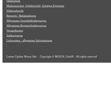
Datenschutz
Markenzeichen, Urheberrecht, Geistiges Eigentum
Widerrufsrecht
Retouren / Reklamationen
Allgemeine Geschäftsbedingungen
Allgemeine Registrierbedingungen
Versandkosten
Zahlungsarten
Lieferzeiten - allgemeine Informationen
Letztes Update
Monat Jahr
· Copyright © BIOZOL GmbH · All rights reserved