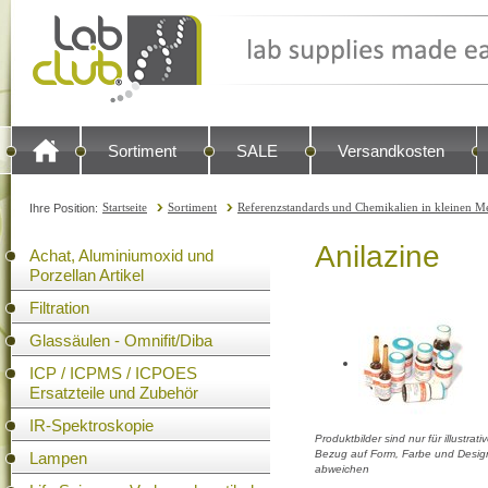
Sortiment
SALE
Versandkosten
Startseite
Sortiment
Referenzstandards und Chemikalien in kleinen Me
Ihre Position:
Anilazine
Achat, Aluminiumoxid und
Porzellan Artikel
Filtration
Glassäulen - Omnifit/Diba
ICP / ICPMS / ICPOES
Ersatzteile und Zubehör
IR-Spektroskopie
Produktbilder sind nur für illustra
Bezug auf Form, Farbe und Design
Lampen
abweichen