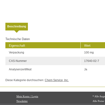
Beschreibung
Technische Daten
Eigenschaft
Wert
Verpackung
100 mg
CAS-Nummer
17640-02-7
Analysenzertifikat
Ja
Diese Kategorie durchsuchen:
Chem Service, Inc.
Mein Konto / Login
* Alle Ang
Newsletter
Alle Preise