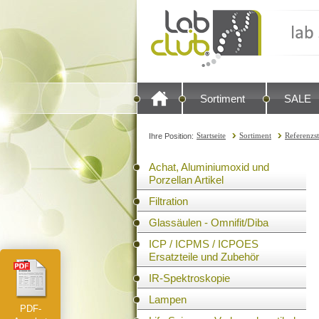
Sortiment
SALE
Startseite
Sortiment
Referenzs
Ihre Position:
Achat, Aluminiumoxid und
Porzellan Artikel
Filtration
Glassäulen - Omnifit/Diba
ICP / ICPMS / ICPOES
Ersatzteile und Zubehör
IR-Spektroskopie
Lampen
PDF-