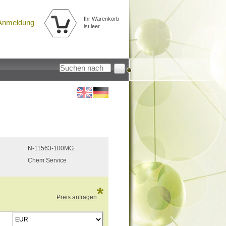
Ihr Warenkorb
Anmeldung
ist leer
N-11563-100MG
Chem Service
*
Preis anfragen