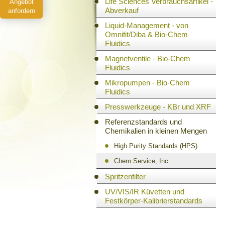
Life Sciences Verbrauchsartikel -
Angebot
Abverkauf
anfordern
Liquid-Management - von
Omnifit/Diba & Bio-Chem
Fluidics
Magnetventile - Bio-Chem
Fluidics
Mikropumpen - Bio-Chem
Fluidics
Presswerkzeuge - KBr und XRF
Referenzstandards und
Chemikalien in kleinen Mengen
High Purity Standards (HPS)
Chem Service, Inc.
Spritzenfilter
UV/VIS/IR Küvetten und
Festkörper-Kalibrierstandards