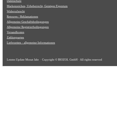
Datenschutz
Markenzeichen, Urheberrecht, Geistiges Eigentum
Widerrufsrecht
Retouren / Reklamationen
Allgemeine Geschäftsbedingungen
Allgemeine Registrierbedingungen
Versandkosten
Zahlungsarten
Lieferzeiten - allgemeine Informationen
Letztes Update
Monat Jahr
· Copyright © BIOZOL GmbH · All rights reserved