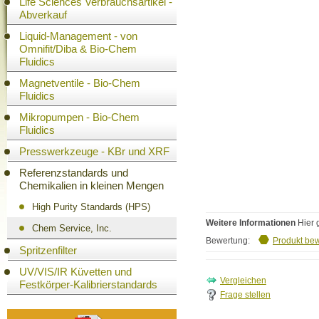
Life Sciences Verbrauchsartikel -
Abverkauf
Liquid-Management - von
Omnifit/Diba & Bio-Chem
Fluidics
Magnetventile - Bio-Chem
Fluidics
Mikropumpen - Bio-Chem
Fluidics
Presswerkzeuge - KBr und XRF
Referenzstandards und
Chemikalien in kleinen Mengen
High Purity Standards (HPS)
Weitere Informationen
Hier 
Chem Service, Inc.
Bewertung:
Produkt be
Spritzenfilter
UV/VIS/IR Küvetten und
Festkörper-Kalibrierstandards
Frage stellen