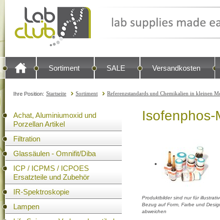
Sortiment
SALE
Versandkosten
Startseite
Sortiment
Referenzstandards und Chemikalien in kleinen Me
Ihre Position:
Isofenphos-
Achat, Aluminiumoxid und
Porzellan Artikel
Filtration
Glassäulen - Omnifit/Diba
ICP / ICPMS / ICPOES
Ersatzteile und Zubehör
IR-Spektroskopie
Produktbilder sind nur für illustra
Bezug auf Form, Farbe und Design
Lampen
abweichen