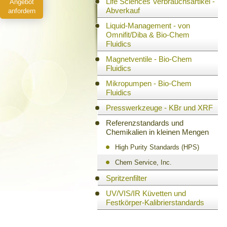
Life Sciences Verbrauchsartikel -
Angebot
Abverkauf
anfordern
Liquid-Management - von
Omnifit/Diba & Bio-Chem
Fluidics
Magnetventile - Bio-Chem
Fluidics
Mikropumpen - Bio-Chem
Fluidics
Presswerkzeuge - KBr und XRF
Referenzstandards und
Chemikalien in kleinen Mengen
High Purity Standards (HPS)
Chem Service, Inc.
Spritzenfilter
UV/VIS/IR Küvetten und
Festkörper-Kalibrierstandards