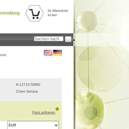
Ihr Warenkorb
Anmeldung
ist leer
amide
N-12715-50MG
Chem Service
*
Preis anfragen