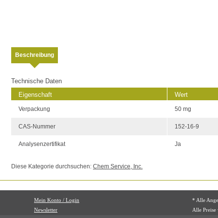
Beschreibung
Technische Daten
Eigenschaft
Wert
Verpackung
50 mg
CAS-Nummer
152-16-9
Analysenzertifikat
Ja
Diese Kategorie durchsuchen:
Chem Service, Inc.
Mein Konto / Login
* Alle Ang
Newsletter
Alle Preise