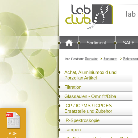
Sortiment
SALE
Startseite
Sortiment
Referenzs
Ihre Position:
Achat, Aluminiumoxid und
Porzellan Artikel
Filtration
Glassäulen - Omnifit/Diba
ICP / ICPMS / ICPOES
Ersatzteile und Zubehör
IR-Spektroskopie
Lampen
PDF-