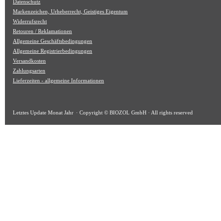
Datenschutz
Markenzeichen, Urheberrecht, Geistiges Eigentum
Widerrufsrecht
Retouren / Reklamationen
Allgemeine Geschäftsbedingungen
Allgemeine Registrierbedingungen
Versandkosten
Zahlungsarten
Lieferzeiten - allgemeine Informationen
Letztes Update
Monat Jahr
· Copyright © BIOZOL GmbH · All rights reserved