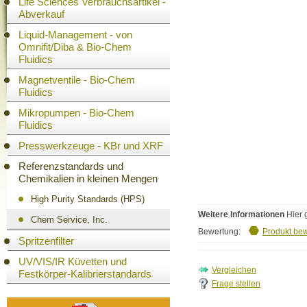
Life Sciences Verbrauchsartikel -
Abverkauf
Liquid-Management - von
Omnifit/Diba & Bio-Chem
Fluidics
Magnetventile - Bio-Chem
Fluidics
Mikropumpen - Bio-Chem
Fluidics
Presswerkzeuge - KBr und XRF
Referenzstandards und
Chemikalien in kleinen Mengen
High Purity Standards (HPS)
Weitere Informationen
Hier 
Chem Service, Inc.
Bewertung:
Produkt be
Spritzenfilter
UV/VIS/IR Küvetten und
Festkörper-Kalibrierstandards
Frage stellen