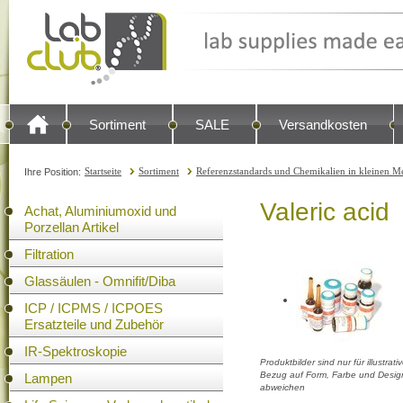
Sortiment
SALE
Versandkosten
Startseite
Sortiment
Referenzstandards und Chemikalien in kleinen Me
Ihre Position:
Valeric acid
Achat, Aluminiumoxid und
Porzellan Artikel
Filtration
Glassäulen - Omnifit/Diba
ICP / ICPMS / ICPOES
Ersatzteile und Zubehör
IR-Spektroskopie
Produktbilder sind nur für illustra
Bezug auf Form, Farbe und Design
Lampen
abweichen