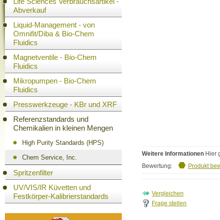
Life Sciences Verbrauchsartikel -
Abverkauf
Liquid-Management - von
Omnifit/Diba & Bio-Chem
Fluidics
Magnetventile - Bio-Chem
Fluidics
Mikropumpen - Bio-Chem
Fluidics
Presswerkzeuge - KBr und XRF
Referenzstandards und
Chemikalien in kleinen Mengen
High Purity Standards (HPS)
Weitere Informationen
Hier 
Chem Service, Inc.
Bewertung:
Produkt be
Spritzenfilter
UV/VIS/IR Küvetten und
Festkörper-Kalibrierstandards
Frage stellen