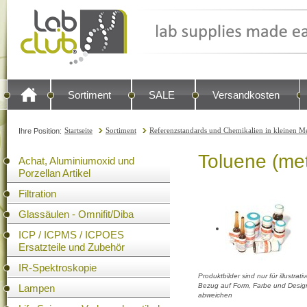
Sortiment
SALE
Versandkosten
Startseite
Sortiment
Referenzstandards und Chemikalien in kleinen Me
Ihre Position:
Toluene (me
Achat, Aluminiumoxid und
Porzellan Artikel
Filtration
Glassäulen - Omnifit/Diba
ICP / ICPMS / ICPOES
Ersatzteile und Zubehör
IR-Spektroskopie
Produktbilder sind nur für illustra
Bezug auf Form, Farbe und Design
Lampen
abweichen