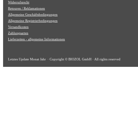
Widerrufsrecht
Retouren / Reklamationen
Allgemeine Geschäftsbedingungen
Allgemeine Registrierbedingungen
Versandkosten
Zahlungsarten
Lieferzeiten - allgemeine Informationen
Letztes Update
Monat Jahr
· Copyright © BIOZOL GmbH · All rights reserved