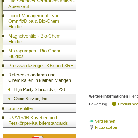
Life Sciences Verbrauchsartikel -
Abverkauf
Liquid-Management - von
Omnifit/Diba & Bio-Chem
Fluidics
Magnetventile - Bio-Chem
Fluidics
Mikropumpen - Bio-Chem
Fluidics
Presswerkzeuge - KBr und XRF
Referenzstandards und
Chemikalien in kleinen Mengen
High Purity Standards (HPS)
Weitere Informationen
Hier 
Chem Service, Inc.
Bewertung:
Produkt be
Spritzenfilter
UV/VIS/IR Küvetten und
Festkörper-Kalibrierstandards
Frage stellen