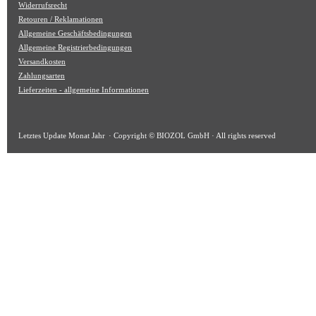
Widerrufsrecht
Retouren / Reklamationen
Allgemeine Geschäftsbedingungen
Allgemeine Registrierbedingungen
Versandkosten
Zahlungsarten
Lieferzeiten - allgemeine Informationen
Letztes Update
Monat Jahr
· Copyright © BIOZOL GmbH · All rights reserved