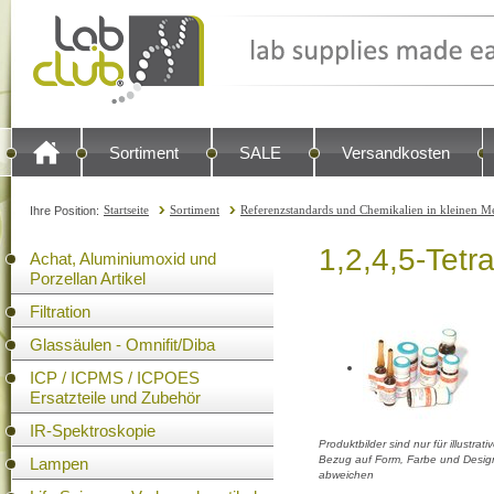
Sortiment
SALE
Versandkosten
Startseite
Sortiment
Referenzstandards und Chemikalien in kleinen Me
Ihre Position:
1,2,4,5-Tetr
Achat, Aluminiumoxid und
Porzellan Artikel
Filtration
Glassäulen - Omnifit/Diba
ICP / ICPMS / ICPOES
Ersatzteile und Zubehör
IR-Spektroskopie
Produktbilder sind nur für illustra
Bezug auf Form, Farbe und Design
Lampen
abweichen