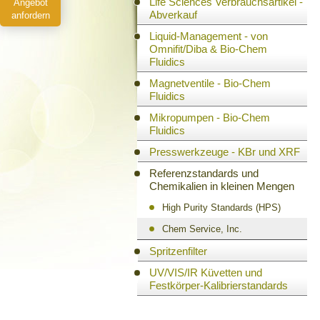
Life Sciences Verbrauchsartikel -
Angebot
Abverkauf
anfordern
Liquid-Management - von
Omnifit/Diba & Bio-Chem
Fluidics
Magnetventile - Bio-Chem
Fluidics
Mikropumpen - Bio-Chem
Fluidics
Presswerkzeuge - KBr und XRF
Referenzstandards und
Chemikalien in kleinen Mengen
High Purity Standards (HPS)
Chem Service, Inc.
Spritzenfilter
UV/VIS/IR Küvetten und
Festkörper-Kalibrierstandards