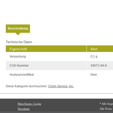
Beschreibung
Technische Daten
Eigenschaft
Wert
Verpackung
0,1 g
CAS-Nummer
34071-94-8
Analysenzertifikat
Nein
Diese Kategorie durchsuchen:
Chem Service, Inc.
Mein Konto / Login
* Alle Ang
Newsletter
Alle Preise