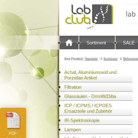
Sortiment
SALE
Startseite
Sortiment
Referenzs
Ihre Position:
Achat, Aluminiumoxid und
Porzellan Artikel
Filtration
Glassäulen - Omnifit/Diba
ICP / ICPMS / ICPOES
Ersatzteile und Zubehör
IR-Spektroskopie
Lampen
PDF-