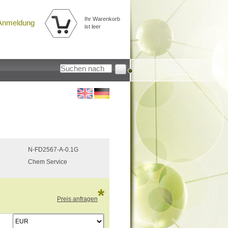
Ihr Warenkorb
Anmeldung
ist leer
N-FD2567-A-0.1G
Chem Service
*
Preis anfragen