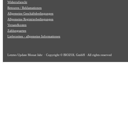
Widerrufsrecht
Retouren / Reklamationen
Allgemeine Geschäftsbedingungen
Allgemeine Registrierbedingungen
Versandkosten
Zahlungsarten
Lieferzeiten - allgemeine Informationen
Letztes Update
Monat Jahr
· Copyright © BIOZOL GmbH · All rights reserved