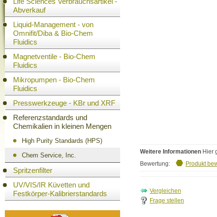
Life Sciences Verbrauchsartikel -
Abverkauf
Liquid-Management - von
Omnifit/Diba & Bio-Chem
Fluidics
Magnetventile - Bio-Chem
Fluidics
Mikropumpen - Bio-Chem
Fluidics
Presswerkzeuge - KBr und XRF
Referenzstandards und
Chemikalien in kleinen Mengen
High Purity Standards (HPS)
Weitere Informationen
Hier 
Chem Service, Inc.
Bewertung:
Produkt be
Spritzenfilter
UV/VIS/IR Küvetten und
Festkörper-Kalibrierstandards
Frage stellen