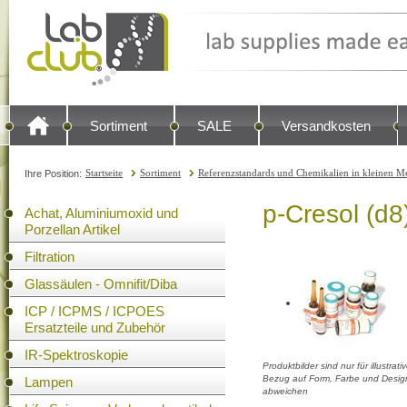
Sortiment
SALE
Versandkosten
Startseite
Sortiment
Referenzstandards und Chemikalien in kleinen Me
Ihre Position:
p-Cresol (d8
Achat, Aluminiumoxid und
Porzellan Artikel
Filtration
Glassäulen - Omnifit/Diba
ICP / ICPMS / ICPOES
Ersatzteile und Zubehör
IR-Spektroskopie
Produktbilder sind nur für illustra
Bezug auf Form, Farbe und Design
Lampen
abweichen