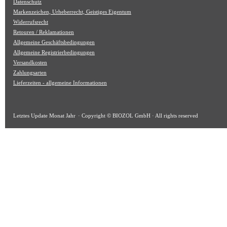
Datenschutz
Markenzeichen, Urheberrecht, Geistiges Eigentum
Widerrufsrecht
Retouren / Reklamationen
Allgemeine Geschäftsbedingungen
Allgemeine Registrierbedingungen
Versandkosten
Zahlungsarten
Lieferzeiten - allgemeine Informationen
Letztes Update
Monat Jahr
· Copyright © BIOZOL GmbH · All rights reserved