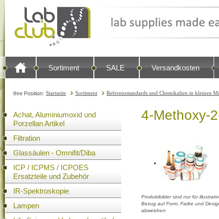
Sortiment
SALE
Versandkosten
Startseite
Sortiment
Referenzstandards und Chemikalien in kleinen Me
Ihre Position:
4-Methoxy-2-
Achat, Aluminiumoxid und
Porzellan Artikel
Filtration
Glassäulen - Omnifit/Diba
ICP / ICPMS / ICPOES
Ersatzteile und Zubehör
IR-Spektroskopie
Produktbilder sind nur für illustra
Bezug auf Form, Farbe und Design
Lampen
abweichen