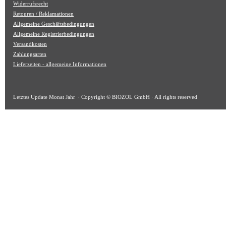
Widerrufsrecht
Retouren / Reklamationen
Allgemeine Geschäftsbedingungen
Allgemeine Registrierbedingungen
Versandkosten
Zahlungsarten
Lieferzeiten - allgemeine Informationen
Letztes Update
Monat Jahr
· Copyright © BIOZOL GmbH · All rights reserved