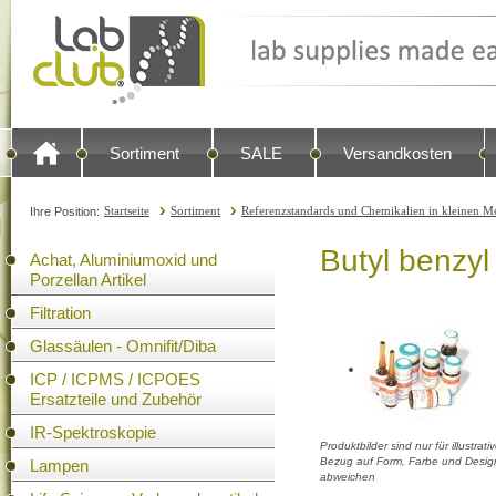
Sortiment
SALE
Versandkosten
Startseite
Sortiment
Referenzstandards und Chemikalien in kleinen Me
Ihre Position:
Butyl benzyl
Achat, Aluminiumoxid und
Porzellan Artikel
Filtration
Glassäulen - Omnifit/Diba
ICP / ICPMS / ICPOES
Ersatzteile und Zubehör
IR-Spektroskopie
Produktbilder sind nur für illustra
Bezug auf Form, Farbe und Design
Lampen
abweichen