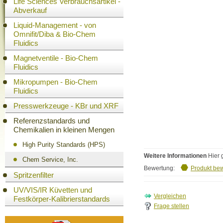
Life Sciences Verbrauchsartikel -
Abverkauf
Liquid-Management - von
Omnifit/Diba & Bio-Chem
Fluidics
Magnetventile - Bio-Chem
Fluidics
Mikropumpen - Bio-Chem
Fluidics
Presswerkzeuge - KBr und XRF
Referenzstandards und
Chemikalien in kleinen Mengen
High Purity Standards (HPS)
Weitere Informationen
Hier 
Chem Service, Inc.
Bewertung:
Produkt be
Spritzenfilter
UV/VIS/IR Küvetten und
Festkörper-Kalibrierstandards
Frage stellen