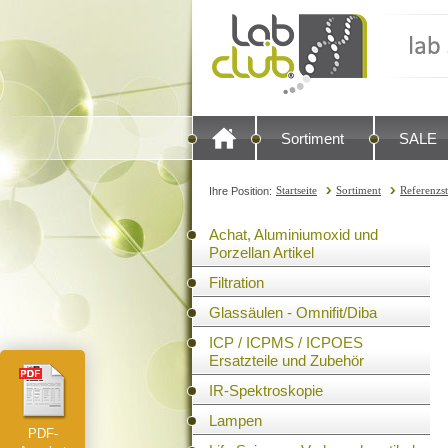
Sortiment
SALE
Startseite
Sortiment
Referenzs
Ihre Position:
Achat, Aluminiumoxid und
Porzellan Artikel
Filtration
Glassäulen - Omnifit/Diba
ICP / ICPMS / ICPOES
Ersatzteile und Zubehör
IR-Spektroskopie
Lampen
PDF-