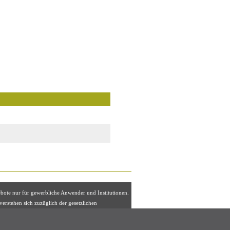
ebote nur für gewerbliche Anwender und Institutionen.
 verstehen sich zuzüglich der gesetzlichen
euer, eventuell zuzüglich Versandkosten.