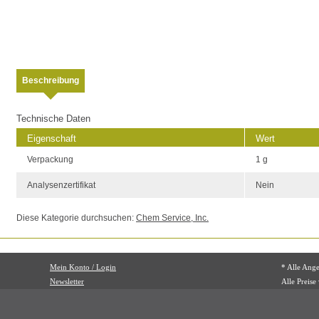
Beschreibung
Technische Daten
Eigenschaft
Wert
Verpackung
1 g
Analysenzertifikat
Nein
Diese Kategorie durchsuchen:
Chem Service, Inc.
Mein Konto / Login
* Alle Ang
Newsletter
Alle Preise
Mehrwertst