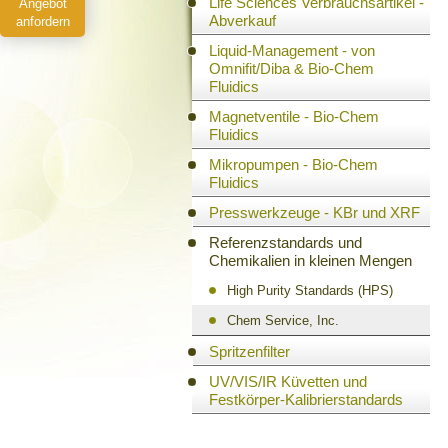
Life Sciences Verbrauchsartikel -
Angebot
Abverkauf
anfordern
Liquid-Management - von
Omnifit/Diba & Bio-Chem
Fluidics
Magnetventile - Bio-Chem
Fluidics
Mikropumpen - Bio-Chem
Fluidics
Presswerkzeuge - KBr und XRF
Referenzstandards und
Chemikalien in kleinen Mengen
High Purity Standards (HPS)
Chem Service, Inc.
Spritzenfilter
UV/VIS/IR Küvetten und
Festkörper-Kalibrierstandards