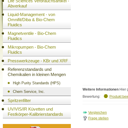
Life Sciences Verbrauchsartikel -
Abverkauf
Liquid-Management - von
Omnifit/Diba & Bio-Chem
Fluidics
Magnetventile - Bio-Chem
Fluidics
Mikropumpen - Bio-Chem
Fluidics
Presswerkzeuge - KBr und XRF
Referenzstandards und
Chemikalien in kleinen Mengen
High Purity Standards (HPS)
Weitere Informationen
Hier 
Chem Service, Inc.
Bewertung:
Produkt be
Spritzenfilter
UV/VIS/IR Küvetten und
Festkörper-Kalibrierstandards
Frage stellen