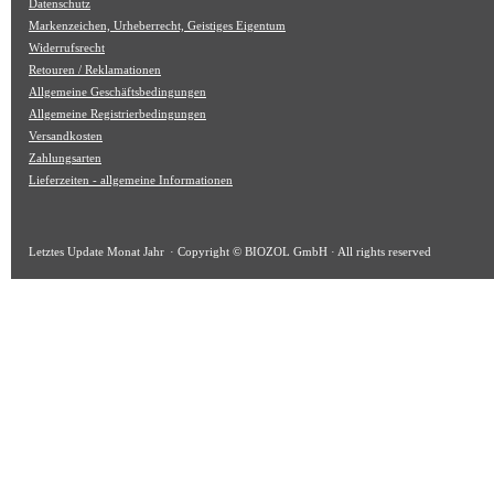
Datenschutz
Markenzeichen, Urheberrecht, Geistiges Eigentum
Widerrufsrecht
Retouren / Reklamationen
Allgemeine Geschäftsbedingungen
Allgemeine Registrierbedingungen
Versandkosten
Zahlungsarten
Lieferzeiten - allgemeine Informationen
Letztes Update
Monat Jahr
· Copyright © BIOZOL GmbH · All rights reserved