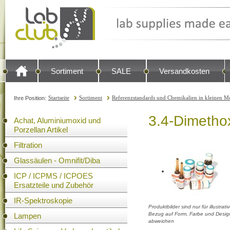
Sortiment
SALE
Versandkosten
Startseite
Sortiment
Referenzstandards und Chemikalien in kleinen Me
Ihre Position:
3.4-Dimetho
Achat, Aluminiumoxid und
Porzellan Artikel
Filtration
Glassäulen - Omnifit/Diba
ICP / ICPMS / ICPOES
Ersatzteile und Zubehör
IR-Spektroskopie
Produktbilder sind nur für illustra
Bezug auf Form, Farbe und Design
Lampen
abweichen