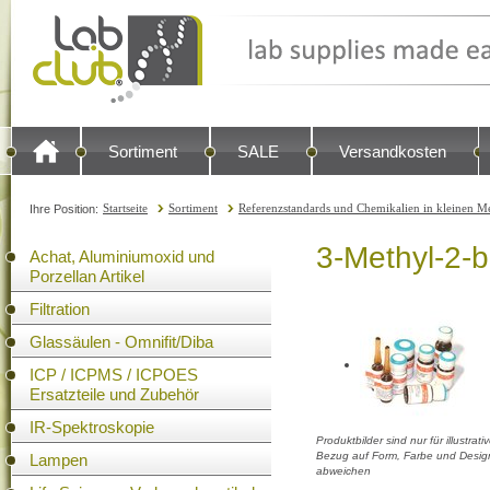
Sortiment
SALE
Versandkosten
Startseite
Sortiment
Referenzstandards und Chemikalien in kleinen Me
Ihre Position:
3-Methyl-2-b
Achat, Aluminiumoxid und
Porzellan Artikel
Filtration
Glassäulen - Omnifit/Diba
ICP / ICPMS / ICPOES
Ersatzteile und Zubehör
IR-Spektroskopie
Produktbilder sind nur für illustra
Bezug auf Form, Farbe und Design
Lampen
abweichen