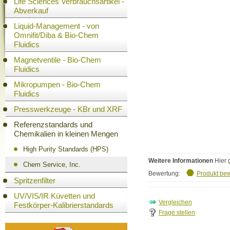
Life Sciences Verbrauchsartikel -
Abverkauf
Liquid-Management - von
Omnifit/Diba & Bio-Chem
Fluidics
Magnetventile - Bio-Chem
Fluidics
Mikropumpen - Bio-Chem
Fluidics
Presswerkzeuge - KBr und XRF
Referenzstandards und
Chemikalien in kleinen Mengen
High Purity Standards (HPS)
Weitere Informationen
Hier 
Chem Service, Inc.
Bewertung:
Produkt be
Spritzenfilter
UV/VIS/IR Küvetten und
Festkörper-Kalibrierstandards
Frage stellen