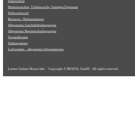
Datenschutz
Markenzeichen, Urheberrecht, Geistiges Eigentum
Widerrufsrecht
Retouren / Reklamationen
Allgemeine Geschäftsbedingungen
Allgemeine Registrierbedingungen
Versandkosten
Zahlungsarten
Lieferzeiten - allgemeine Informationen
Letztes Update
Monat Jahr
· Copyright © BIOZOL GmbH · All rights reserved