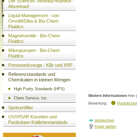
Life Sciences Verbrauchsartikel -
Abverkauf
Liquid-Management - von
Omnifit/Diba & Bio-Chem
Fluidics
Magnetventile - Bio-Chem
Fluidics
Mikropumpen - Bio-Chem
Fluidics
Presswerkzeuge - KBr und XRF
Referenzstandards und
Chemikalien in kleinen Mengen
High Purity Standards (HPS)
Weitere Informationen
Hier 
Chem Service, Inc.
Bewertung:
Produkt be
Spritzenfilter
UV/VIS/IR Küvetten und
Festkörper-Kalibrierstandards
Frage stellen