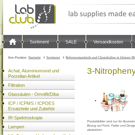
Sortiment
SALE
Versandkosten
Startseite
Sortiment
Referenzstandards und Chemikalien in kleinen Me
Ihre Position:
3-Nitrophenyl
Achat, Aluminiumoxid und
Porzellan Artikel
Filtration
Glassäulen - Omnifit/Diba
ICP / ICPMS / ICPOES
Ersatzteile und Zubehör
IR-Spektroskopie
Produktbilder sind nur für illustra
Bezug auf Form, Farbe und Design
Lampen
abweichen