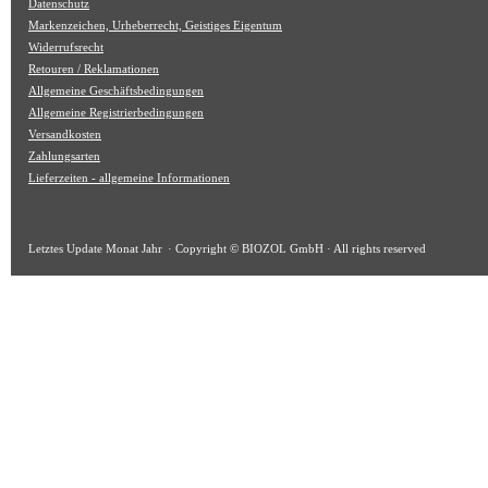
Datenschutz
Markenzeichen, Urheberrecht, Geistiges Eigentum
Widerrufsrecht
Retouren / Reklamationen
Allgemeine Geschäftsbedingungen
Allgemeine Registrierbedingungen
Versandkosten
Zahlungsarten
Lieferzeiten - allgemeine Informationen
Letztes Update
Monat Jahr
· Copyright © BIOZOL GmbH · All rights reserved