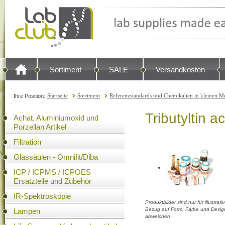
Sortiment
SALE
Versandkosten
Startseite
Sortiment
Referenzstandards und Chemikalien in kleinen Me
Ihre Position:
Tributyltin a
Achat, Aluminiumoxid und
Porzellan Artikel
Filtration
Glassäulen - Omnifit/Diba
ICP / ICPMS / ICPOES
Ersatzteile und Zubehör
IR-Spektroskopie
Produktbilder sind nur für illustra
Bezug auf Form, Farbe und Design
Lampen
abweichen