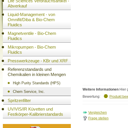
Life Sciences Verbrauchsartikel -
Abverkauf
Liquid-Management - von
Omnifit/Diba & Bio-Chem
Fluidics
Magnetventile - Bio-Chem
Fluidics
Mikropumpen - Bio-Chem
Fluidics
Presswerkzeuge - KBr und XRF
Referenzstandards und
Chemikalien in kleinen Mengen
High Purity Standards (HPS)
Weitere Informationen
Hier 
Chem Service, Inc.
Bewertung:
Produkt be
Spritzenfilter
UV/VIS/IR Küvetten und
Festkörper-Kalibrierstandards
Frage stellen