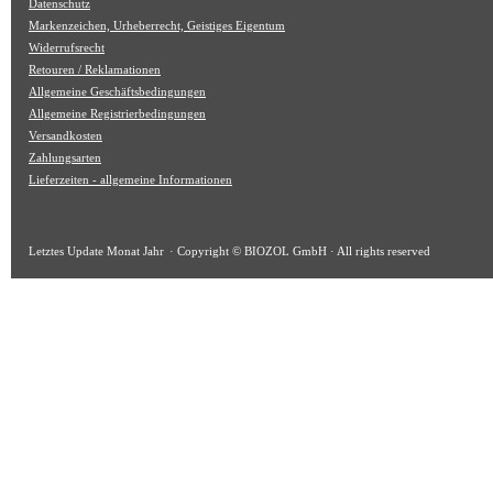
Datenschutz
Markenzeichen, Urheberrecht, Geistiges Eigentum
Widerrufsrecht
Retouren / Reklamationen
Allgemeine Geschäftsbedingungen
Allgemeine Registrierbedingungen
Versandkosten
Zahlungsarten
Lieferzeiten - allgemeine Informationen
Letztes Update
Monat Jahr
· Copyright © BIOZOL GmbH · All rights reserved