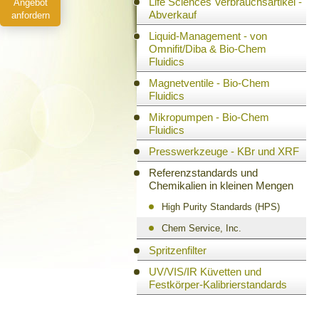
Life Sciences Verbrauchsartikel -
Angebot
Abverkauf
anfordern
Liquid-Management - von
Omnifit/Diba & Bio-Chem
Fluidics
Magnetventile - Bio-Chem
Fluidics
Mikropumpen - Bio-Chem
Fluidics
Presswerkzeuge - KBr und XRF
Referenzstandards und
Chemikalien in kleinen Mengen
High Purity Standards (HPS)
Chem Service, Inc.
Spritzenfilter
UV/VIS/IR Küvetten und
Festkörper-Kalibrierstandards