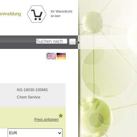
Ihr Warenkorb
Anmeldung
ist leer
NG-18030-100MG
Chem Service
*
Preis anfragen