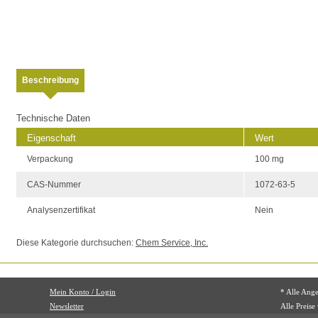
Beschreibung
Technische Daten
Eigenschaft
Wert
Verpackung
100 mg
CAS-Nummer
1072-63-5
Analysenzertifikat
Nein
Diese Kategorie durchsuchen:
Chem Service, Inc.
Mein Konto / Login
* Alle Ang
Newsletter
Alle Preise