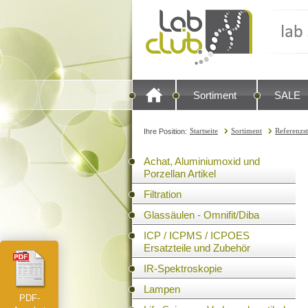
Sortiment
SALE
Startseite
Sortiment
Referenzs
Ihre Position:
Achat, Aluminiumoxid und
Porzellan Artikel
Filtration
Glassäulen - Omnifit/Diba
ICP / ICPMS / ICPOES
Ersatzteile und Zubehör
IR-Spektroskopie
Lampen
PDF-