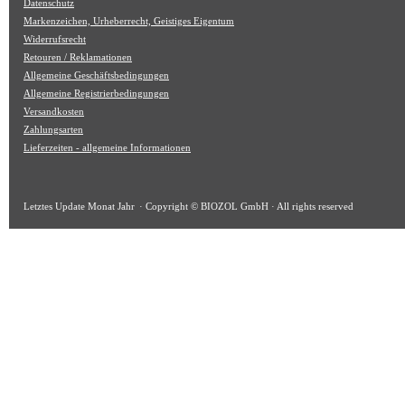
Datenschutz
Markenzeichen, Urheberrecht, Geistiges Eigentum
Widerrufsrecht
Retouren / Reklamationen
Allgemeine Geschäftsbedingungen
Allgemeine Registrierbedingungen
Versandkosten
Zahlungsarten
Lieferzeiten - allgemeine Informationen
Letztes Update
Monat Jahr
· Copyright © BIOZOL GmbH · All rights reserved