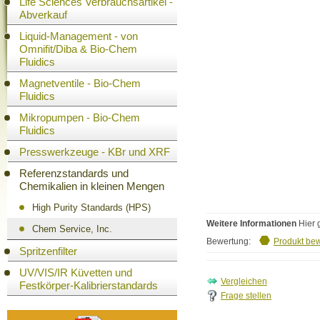
Life Sciences Verbrauchsartikel -
Abverkauf
Liquid-Management - von
Omnifit/Diba & Bio-Chem
Fluidics
Magnetventile - Bio-Chem
Fluidics
Mikropumpen - Bio-Chem
Fluidics
Presswerkzeuge - KBr und XRF
Referenzstandards und
Chemikalien in kleinen Mengen
High Purity Standards (HPS)
Weitere Informationen
Hier 
Chem Service, Inc.
Bewertung:
Produkt be
Spritzenfilter
UV/VIS/IR Küvetten und
Festkörper-Kalibrierstandards
Frage stellen