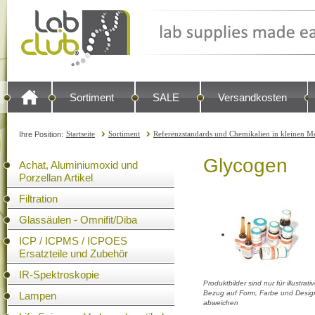
Sortiment
SALE
Versandkosten
Startseite
Sortiment
Referenzstandards und Chemikalien in kleinen Me
Ihre Position:
Glycogen
Achat, Aluminiumoxid und
Porzellan Artikel
Filtration
Glassäulen - Omnifit/Diba
ICP / ICPMS / ICPOES
Ersatzteile und Zubehör
IR-Spektroskopie
Produktbilder sind nur für illustra
Bezug auf Form, Farbe und Design
Lampen
abweichen