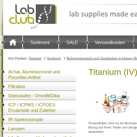
Sortiment
SALE
Versandkosten
Startseite
Sortiment
Referenzstandards und Chemikalien in kleinen Me
Ihre Position:
Titanium (IV
Achat, Aluminiumoxid und
Porzellan Artikel
Filtration
Glassäulen - Omnifit/Diba
ICP / ICPMS / ICPOES
Ersatzteile und Zubehör
IR-Spektroskopie
Produktbilder sind nur für illustra
Bezug auf Form, Farbe und Design
Lampen
abweichen