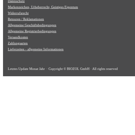
Datenschutz
Markenzeichen, Urheberrecht, Geistiges Eigentum
Widerrufsrecht
Retouren / Reklamationen
Allgemeine Geschäftsbedingungen
Allgemeine Registrierbedingungen
Versandkosten
Zahlungsarten
Lieferzeiten - allgemeine Informationen
Letztes Update
Monat Jahr
· Copyright © BIOZOL GmbH · All rights reserved