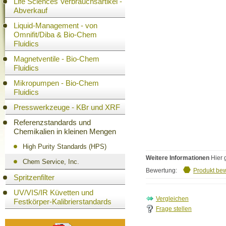
Life Sciences Verbrauchsartikel -
Abverkauf
Liquid-Management - von
Omnifit/Diba & Bio-Chem
Fluidics
Magnetventile - Bio-Chem
Fluidics
Mikropumpen - Bio-Chem
Fluidics
Presswerkzeuge - KBr und XRF
Referenzstandards und
Chemikalien in kleinen Mengen
High Purity Standards (HPS)
Weitere Informationen
Hier 
Chem Service, Inc.
Bewertung:
Produkt be
Spritzenfilter
UV/VIS/IR Küvetten und
Festkörper-Kalibrierstandards
Frage stellen