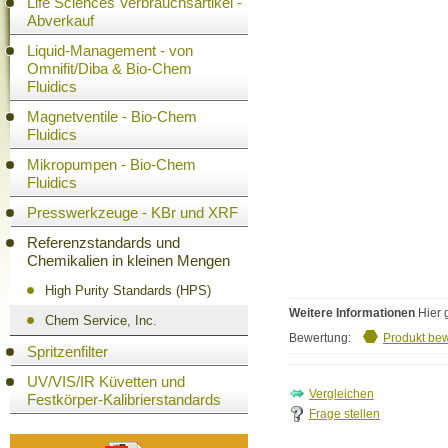
Life Sciences Verbrauchsartikel -
Abverkauf
Liquid-Management - von
Omnifit/Diba & Bio-Chem
Fluidics
Magnetventile - Bio-Chem
Fluidics
Mikropumpen - Bio-Chem
Fluidics
Presswerkzeuge - KBr und XRF
Referenzstandards und
Chemikalien in kleinen Mengen
High Purity Standards (HPS)
Weitere Informationen
Hier 
Chem Service, Inc.
Bewertung:
Produkt be
Spritzenfilter
UV/VIS/IR Küvetten und
Festkörper-Kalibrierstandards
Frage stellen