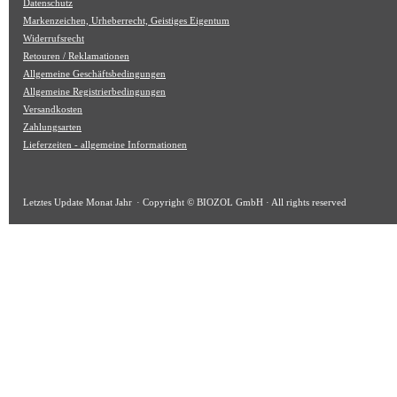
Datenschutz
Markenzeichen, Urheberrecht, Geistiges Eigentum
Widerrufsrecht
Retouren / Reklamationen
Allgemeine Geschäftsbedingungen
Allgemeine Registrierbedingungen
Versandkosten
Zahlungsarten
Lieferzeiten - allgemeine Informationen
Letztes Update
Monat Jahr
· Copyright © BIOZOL GmbH · All rights reserved