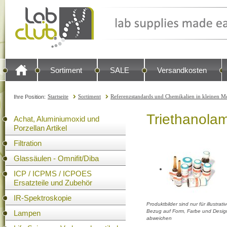
Sortiment
SALE
Versandkosten
Startseite
Sortiment
Referenzstandards und Chemikalien in kleinen Me
Ihre Position:
Triethanolam
Achat, Aluminiumoxid und
Porzellan Artikel
Filtration
Glassäulen - Omnifit/Diba
ICP / ICPMS / ICPOES
Ersatzteile und Zubehör
IR-Spektroskopie
Produktbilder sind nur für illustra
Bezug auf Form, Farbe und Design
Lampen
abweichen