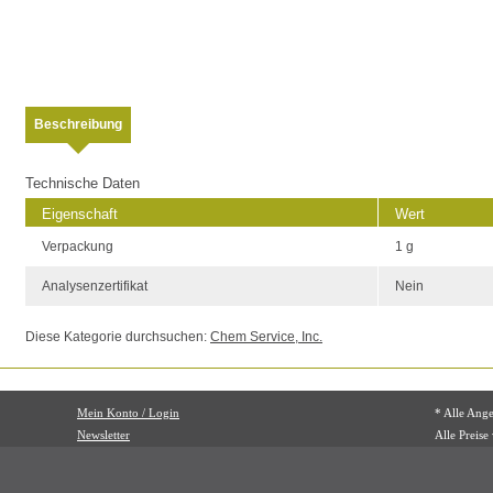
Beschreibung
Technische Daten
Eigenschaft
Wert
Verpackung
1 g
Analysenzertifikat
Nein
Diese Kategorie durchsuchen:
Chem Service, Inc.
Mein Konto / Login
* Alle Ang
Newsletter
Alle Preise
Mehrwertst