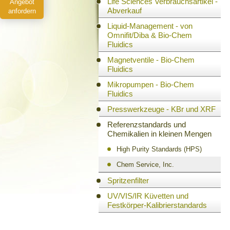
Life Sciences Verbrauchsartikel -
Angebot
Abverkauf
anfordern
Liquid-Management - von
Omnifit/Diba & Bio-Chem
Fluidics
Magnetventile - Bio-Chem
Fluidics
Mikropumpen - Bio-Chem
Fluidics
Presswerkzeuge - KBr und XRF
Referenzstandards und
Chemikalien in kleinen Mengen
High Purity Standards (HPS)
Chem Service, Inc.
Spritzenfilter
UV/VIS/IR Küvetten und
Festkörper-Kalibrierstandards