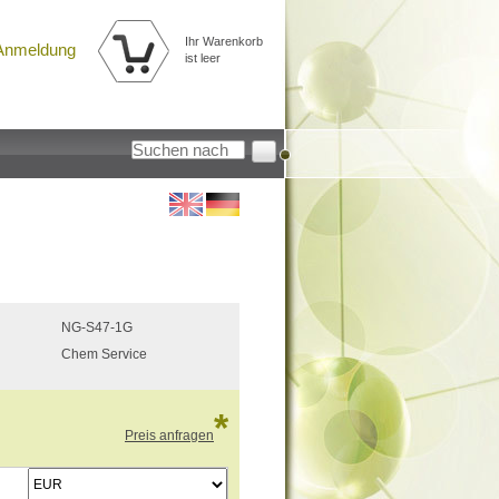
Ihr Warenkorb
Anmeldung
ist leer
NG-S47-1G
Chem Service
*
Preis anfragen