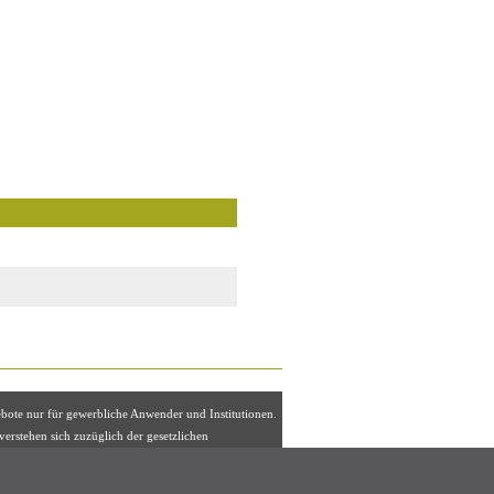
ebote nur für gewerbliche Anwender und Institutionen.
 verstehen sich zuzüglich der gesetzlichen
euer, eventuell zuzüglich Versandkosten.