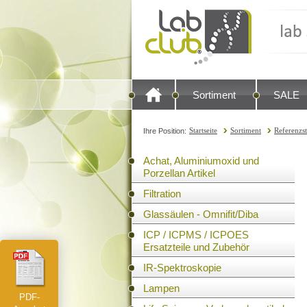
Sortiment
SALE
Startseite
Sortiment
Referenzs
Ihre Position:
Achat, Aluminiumoxid und
Porzellan Artikel
Filtration
Glassäulen - Omnifit/Diba
ICP / ICPMS / ICPOES
Ersatzteile und Zubehör
IR-Spektroskopie
Lampen
PDF-